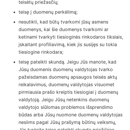
teisėtų priežasčių;
teisę į duomenų perkėlimą;
nesutikti, kad būtų tvarkomi jūsų asmens
duomenys, kai šie duomenys tvarkomi ar
ketinami tvarkyti tiesioginės rinkodaros tikslais,
įskaitant profiliavimą, kiek jis susijęs su tokia
tiesiogine rinkodara;
teisę pateikti skundą. Jeigu Jūs manote, kad
Jūsų duomenis duomenų valdytojas tvarko
pažeisdamas duomenų apsaugos teisės aktų
reikalavimus, duomenų valdytojas visuomet
pirmiausia prašo kreiptis tiesiogiai į duomenų
valdytoją. Jeigu Jūsų netenkins duomenų
valdytojo siūlomas problemos išsprendimo
būdas arba Jūsų nuomone duomenų valdytojas
nesiims pagal Jūsų prašymą būtinų veiksmų,
Jūs turėsite teisę pateikti skundą priežiūros