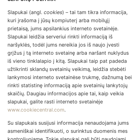
Slapukai (angl.
cookies
) – tai tam tikra informacija,
kuri įrašoma į jūsų kompiuterį arba mobilųjį
prietaisą, jums apsilankius interneto svetainėje.
Slapukai leidžia serveriui rinkti informaciją iš
naršyklės, todėl jums nereikia jos iš naujo įvesti
grįžus į tą interneto svetainę arba naršant nuklydus
iš vieno tinklalapio į kitą. Slapukai taip pat padeda
užtikrinti sklandų svetainių veikimą, leidžia stebėti
lankymosi interneto svetainėse trukmę, dažnumą bei
rinkti statistinę informaciją apie svetainių lankytojų
skaičių. Daugiau informacijos apie tai, kaip veikia
slapukai, galite rasti interneto svetainėje
www.cookiecentral.com
.
Su slapukais susijusi informacija nenaudojama jums
asmeniškai identifikuoti, o surinktus duomenis mes
kontroliuojame. Tokie slapukai gali būti naudojami