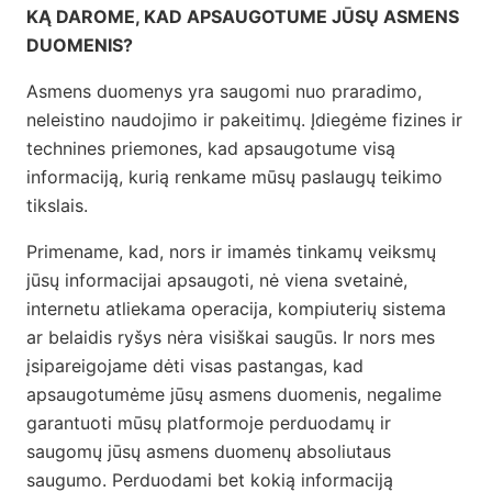
KĄ DAROME, KAD APSAUGOTUME JŪSŲ ASMENS
DUOMENIS?
Asmens duomenys yra saugomi nuo praradimo,
neleistino naudojimo ir pakeitimų. Įdiegėme fizines ir
technines priemones, kad apsaugotume visą
informaciją, kurią renkame mūsų paslaugų teikimo
tikslais.
Primename, kad, nors ir imamės tinkamų veiksmų
jūsų informacijai apsaugoti, nė viena svetainė,
internetu atliekama operacija, kompiuterių sistema
ar belaidis ryšys nėra visiškai saugūs. Ir nors mes
įsipareigojame dėti visas pastangas, kad
apsaugotumėme jūsų asmens duomenis, negalime
garantuoti mūsų platformoje perduodamų ir
saugomų jūsų asmens duomenų absoliutaus
saugumo. Perduodami bet kokią informaciją