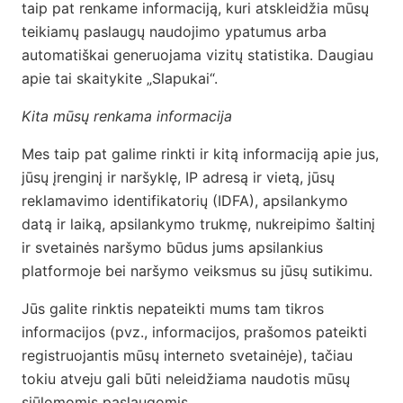
taip pat renkame informaciją, kuri atskleidžia mūsų
teikiamų paslaugų naudojimo ypatumus arba
automatiškai generuojama vizitų statistika. Daugiau
apie tai skaitykite „Slapukai“.
Kita mūsų renkama informacija
Mes taip pat galime rinkti ir kitą informaciją apie jus,
jūsų įrenginį ir naršyklę, IP adresą ir vietą, jūsų
reklamavimo identifikatorių (IDFA), apsilankymo
datą ir laiką, apsilankymo trukmę, nukreipimo šaltinį
ir svetainės naršymo būdus jums apsilankius
platformoje bei naršymo veiksmus su jūsų sutikimu.
Jūs galite rinktis nepateikti mums tam tikros
informacijos (pvz., informacijos, prašomos pateikti
registruojantis mūsų interneto svetainėje), tačiau
tokiu atveju gali būti neleidžiama naudotis mūsų
siūlomomis paslaugomis.