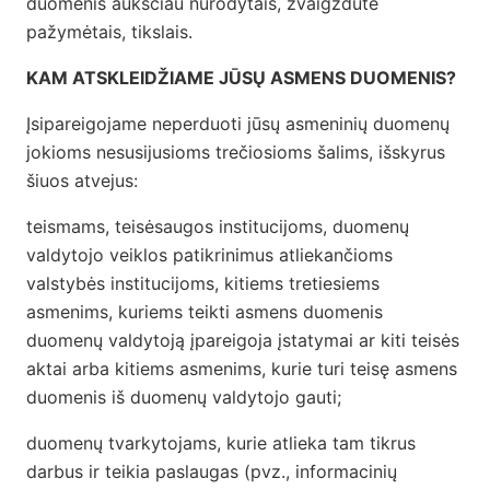
duomenis aukščiau nurodytais, žvaigždute
pažymėtais, tikslais.
KAM ATSKLEIDŽIAME JŪSŲ ASMENS DUOMENIS?
Įsipareigojame neperduoti jūsų asmeninių duomenų
jokioms nesusijusioms trečiosioms šalims, išskyrus
šiuos atvejus:
teismams, teisėsaugos institucijoms, duomenų
valdytojo veiklos patikrinimus atliekančioms
valstybės institucijoms, kitiems tretiesiems
asmenims, kuriems teikti asmens duomenis
duomenų valdytoją įpareigoja įstatymai ar kiti teisės
aktai arba kitiems asmenims, kurie turi teisę asmens
duomenis iš duomenų valdytojo gauti;
duomenų tvarkytojams, kurie atlieka tam tikrus
darbus ir teikia paslaugas (pvz., informacinių