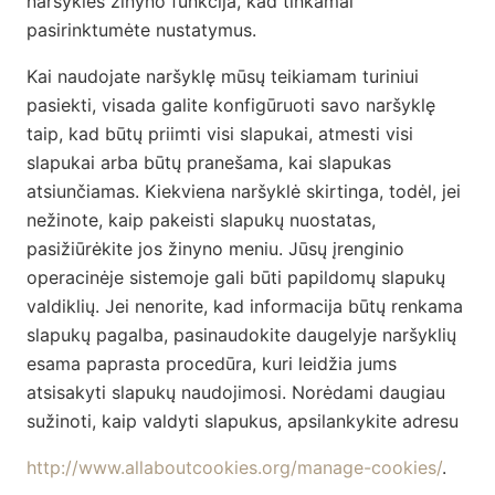
naršyklės žinyno funkcija, kad tinkamai
pasirinktumėte nustatymus.
Kai naudojate naršyklę mūsų teikiamam turiniui
pasiekti, visada galite konfigūruoti savo naršyklę
taip, kad būtų priimti visi slapukai, atmesti visi
slapukai arba būtų pranešama, kai slapukas
atsiunčiamas. Kiekviena naršyklė skirtinga, todėl, jei
nežinote, kaip pakeisti slapukų nuostatas,
pasižiūrėkite jos žinyno meniu. Jūsų įrenginio
operacinėje sistemoje gali būti papildomų slapukų
valdiklių. Jei nenorite, kad informacija būtų renkama
slapukų pagalba, pasinaudokite daugelyje naršyklių
esama paprasta procedūra, kuri leidžia jums
atsisakyti slapukų naudojimosi. Norėdami daugiau
sužinoti, kaip valdyti slapukus, apsilankykite adresu
http://www.allaboutcookies.org/manage-cookies/
.