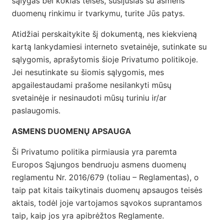
sąlygas bei kokias teises, susijusias su asmens
duomenų rinkimu ir tvarkymu, turite Jūs patys.
Atidžiai perskaitykite šį dokumentą, nes kiekvieną
kartą lankydamiesi interneto svetainėje, sutinkate su
sąlygomis, aprašytomis šioje Privatumo politikoje.
Jei nesutinkate su šiomis sąlygomis, mes
apgailestaudami prašome nesilankyti mūsų
svetainėje ir nesinaudoti mūsų turiniu ir/ar
paslaugomis.
ASMENS DUOMENŲ APSAUGA
Ši Privatumo politika pirmiausia yra paremta
Europos Sąjungos bendruoju asmens duomenų
reglamentu Nr. 2016/679 (toliau – Reglamentas), o
taip pat kitais taikytinais duomenų apsaugos teisės
aktais, todėl joje vartojamos sąvokos suprantamos
taip, kaip jos yra apibrėžtos Reglamente.