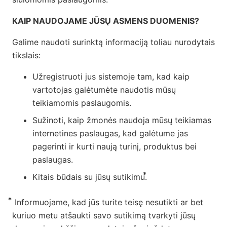
KAIP NAUDOJAME JŪSŲ ASMENS DUOMENIS?
Galime naudoti surinktą informaciją toliau nurodytais
tikslais:
Užregistruoti jus sistemoje tam, kad kaip
vartotojas galėtumėte naudotis mūsų
teikiamomis paslaugomis.
Sužinoti, kaip žmonės naudoja mūsų teikiamas
internetines paslaugas, kad galėtume jas
pagerinti ir kurti naują turinį, produktus bei
paslaugas.
Kitais būdais su jūsų sutikimu.⃰
⃰ Informuojame, kad jūs turite teisę nesutikti ar bet
kuriuo metu atšaukti savo sutikimą tvarkyti jūsų