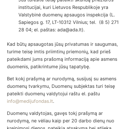
institucijai, kuri Lietuvos Respublikoje yra
Valstybinė duomenų apsaugos inspekcija (L.
Sapiegos g. 17, LT-10312 Vilnius; tel. (8 5) 271
28 04; el. paštas: ada@ada.lt).
Kad būtų apsaugotas jūsų privatumas ir saugumas,
turime teisę imtis priimtinų priemonių, kad prieš
pateikdami jums prašomą informaciją apie asmens
duomenis, patikrintume jūsų tapatybę.
Bet kokį prašymą ar nurodymą, susijusį su asmens
duomenų tvarkymu, Duomenų subjektas turi teisę
pateikti duomenų valdytojui raštu el. paštu
info@medijufondas.lt
.
Duomenų valdytojas, gavęs tokį prašymą ar
nurodymą, ne vėliau kaip per 20 darbo dienų nuo
kreipimosi dienos, pateikia atsakymą bei atlieka