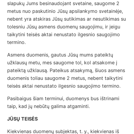
slapukų Jums besinaudojant svetaine, saugome 2
metus nuo paskutinio Jūsų apsilankymo svetainėje,
nebent yra atskiras Jūsų sutikimas ar nesutikimas su
tolesniu Jūsų asmens duomenų saugojimu, ir jeigu
taikytini teisės aktai nenustato ilgesnio saugojimo
termino.
Asmens duomenis, gautus Jūsų mums pateiktų
užklausų metu, mes saugome tol, kol atsakome į
pateiktą užklausą. Pateikus atsakymą, šiuos asmens
duomenis toliau saugome 2 metus, nebent taikytini
teisės aktai nenustato ilgesnio saugojimo termino.
Pasibaigus šiam terminui, duomenys bus ištrinami
taip, kad jų nebūtų galima atgaminti.
JŪSŲ TEISĖS
Kiekvienas duomenų subjektas, t. y., kiekvienas iš