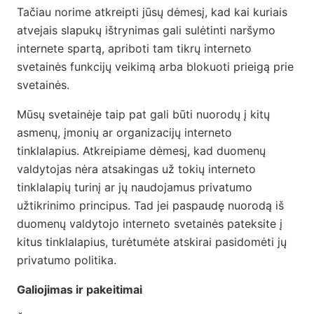
Tačiau norime atkreipti jūsų dėmesį, kad kai kuriais
atvejais slapukų ištrynimas gali sulėtinti naršymo
internete spartą, apriboti tam tikrų interneto
svetainės funkcijų veikimą arba blokuoti prieigą prie
svetainės.
Mūsų svetainėje taip pat gali būti nuorodų į kitų
asmenų, įmonių ar organizacijų interneto
tinklalapius. Atkreipiame dėmesį, kad duomenų
valdytojas nėra atsakingas už tokių interneto
tinklalapių turinį ar jų naudojamus privatumo
užtikrinimo principus. Tad jei paspaudę nuorodą iš
duomenų valdytojo interneto svetainės pateksite į
kitus tinklalapius, turėtumėte atskirai pasidomėti jų
privatumo politika.
Galiojimas ir pakeitimai