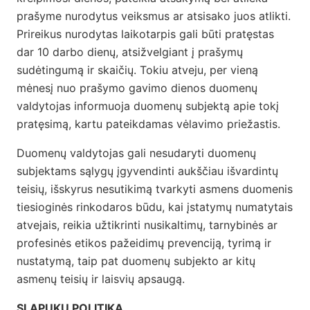
prašyme nurodytus veiksmus ar atsisako juos atlikti.
Prireikus nurodytas laikotarpis gali būti pratęstas
dar 10 darbo dienų, atsižvelgiant į prašymų
sudėtingumą ir skaičių. Tokiu atveju, per vieną
mėnesį nuo prašymo gavimo dienos duomenų
valdytojas informuoja duomenų subjektą apie tokį
pratęsimą, kartu pateikdamas vėlavimo priežastis.
Duomenų valdytojas gali nesudaryti duomenų
subjektams sąlygų įgyvendinti aukščiau išvardintų
teisių, išskyrus nesutikimą tvarkyti asmens duomenis
tiesioginės rinkodaros būdu, kai įstatymų numatytais
atvejais, reikia užtikrinti nusikaltimų, tarnybinės ar
profesinės etikos pažeidimų prevenciją, tyrimą ir
nustatymą, taip pat duomenų subjekto ar kitų
asmenų teisių ir laisvių apsaugą.
SLAPUKŲ POLITIKA