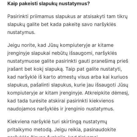
Kaip pakeisti slapukų nustatymus?
Pasirinkti priimamus slapukus ar atsisakyti tam tikrų
slapukų galite bet kada pakeitę savo naršyklės
nustatymus.
Jeigu norite, kad Jūsų kompiuteryje ar kitame
įrenginyje slapukai nebūtų išsaugomi, naršyklės
nustatymuose galite pasirinkti gauti pranešimą prieš
įrašant bet kokį slapuką. Taip pat galite nustatyti,
kad naršyklė iš karto atmestų visus arba kai kuriuos
slapukus, pašalinti slapukus, kurie jau išsaugoti Jūsų
kompiuteryje ar kitam įrenginyje. Atkreipkite dėmesį,
kad tada turėsite atskirai pasirinkti kiekvienos
naudojamos naršyklės ir įrenginio nustatymus.
Kiekviena naršyklė turi skirtingą nustatymų
pritaikymo metodą. Jeigu reikia, pasinaudokite