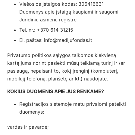
Viešosios įstaigos kodas: 306416631,
Duomenys apie įstaigą kaupiami ir saugomi
Juridinių asmenų registre
Tel. nr.: +370 614 31215
El. paštas: info@medijufondas.lt
Privatumo politikos sąlygos taikomos kiekvieną
kartą jums norint pasiekti mūsų teikiamą turinį ir /ar
paslaugą, nepaisant to, kokį įrenginį (kompiuterį,
mobilųjį telefoną, planšetę ar kt.) naudojate.
KOKIUS DUOMENIS APIE JUS RENKAME?
Registracijos sistemoje metu privalomi pateikti
duomenys:
vardas ir pavardė;