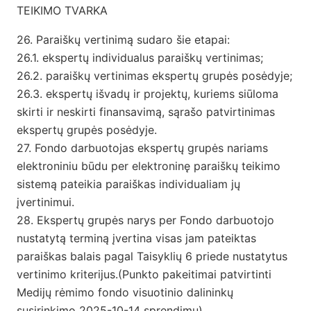
TEIKIMO TVARKA
26. Paraiškų vertinimą sudaro šie etapai:
26.1. ekspertų individualus paraiškų vertinimas;
26.2. paraiškų vertinimas ekspertų grupės posėdyje;
26.3. ekspertų išvadų ir projektų, kuriems siūloma
skirti ir neskirti finansavimą, sąrašo patvirtinimas
ekspertų grupės posėdyje.
27. Fondo darbuotojas ekspertų grupės nariams
elektroniniu būdu per elektroninę paraiškų teikimo
sistemą pateikia paraiškas individualiam jų
įvertinimui.
28. Ekspertų grupės narys per Fondo darbuotojo
nustatytą terminą įvertina visas jam pateiktas
paraiškas balais pagal Taisyklių 6 priede nustatytus
vertinimo kriterijus.(Punkto pakeitimai patvirtinti
Medijų rėmimo fondo visuotinio dalininkų
susirinkimo 2025-10-14 sprendimu).