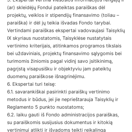
(ar) skleidėjų Fondui pateiktas paraiškas dėl
projektų, veiklos ir stipendijų finansavimo (toliau –
paraiška) ir dėl jų teikia išvadas Fondo tarybai.
Vertindami paraiškas ekspertai vadovaujasi Taisyklių
IX skyriaus nuostatomis, Taisyklėse nustatytais
vertinimo kriterijais, atitinkamos programos tikslais
bei uždaviniais, projektų finansavimo sąlygomis bei
turimomis žiniomis pagal vidinį savo įsitikinimą,
pagrįstą visapusišku ir objektyviu jam pateiktų
duomenų paraiškose išnagrinėjimu.
6. Ekspertai turi teisę:
6.1. savarankiškai pasirinkti paraiškų vertinimo
metodus ir būdus, jei jie neprieštarauja Taisyklių ir
Reglamento 5 punkto nuostatoms;
6.2. laiku gauti iš Fondo administracijos paraiškas,
su paraiškomis susijusius dokumentus ir kitokią
vertinimui atlikti ir išvadoms teikti reikalingą