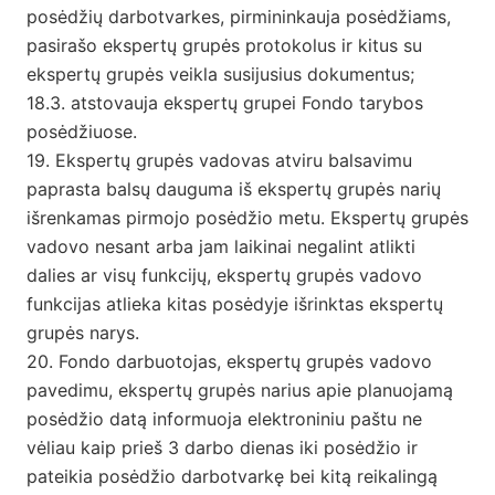
posėdžių darbotvarkes, pirmininkauja posėdžiams,
pasirašo ekspertų grupės protokolus ir kitus su
ekspertų grupės veikla susijusius dokumentus;
18.3. atstovauja ekspertų grupei Fondo tarybos
posėdžiuose.
19. Ekspertų grupės vadovas atviru balsavimu
paprasta balsų dauguma iš ekspertų grupės narių
išrenkamas pirmojo posėdžio metu. Ekspertų grupės
vadovo nesant arba jam laikinai negalint atlikti
dalies ar visų funkcijų, ekspertų grupės vadovo
funkcijas atlieka kitas posėdyje išrinktas ekspertų
grupės narys.
20. Fondo darbuotojas, ekspertų grupės vadovo
pavedimu, ekspertų grupės narius apie planuojamą
posėdžio datą informuoja elektroniniu paštu ne
vėliau kaip prieš 3 darbo dienas iki posėdžio ir
pateikia posėdžio darbotvarkę bei kitą reikalingą