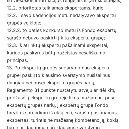
su viešosios informacijos rengėjais ir (ar) skleidėjais;
12.2. prioritetas teikiamas ekspertams, kurie:
12.2.1. savo kadencijos metu nedalyvavo ekspertų
grupės veikloje;
12.2.2. to paties konkurso metu iš Fondo ekspertų
sąrašo nebuvo paskirti į kitą ekspertų grupę;
12.3. iš atrinktų ekspertų pašalinami ekspertai,
kuriuos paskyrus būtų pažeistas nešališkumo
principas.
13. Po ekspertų grupės sudarymo nuo ekspertų
grupei paskirto klausimo svarstymo nusišalinus
daugiau nei pusei ekspertų grupės narių,
Reglamento 31 punkte nustatytu atveju ar dėl kitų
priežasčių ekspertų grupėje likus mažiau nei pusei
ekspertų grupės narių, į ekspertų grupę Fondo
tarybos sprendimu iš ekspertų sąrašo paskiriamas
ekspertas, turintis ne mažesnę kompetenciją, kokią
turėjo ir dauguma nuo klausimo svarstymo