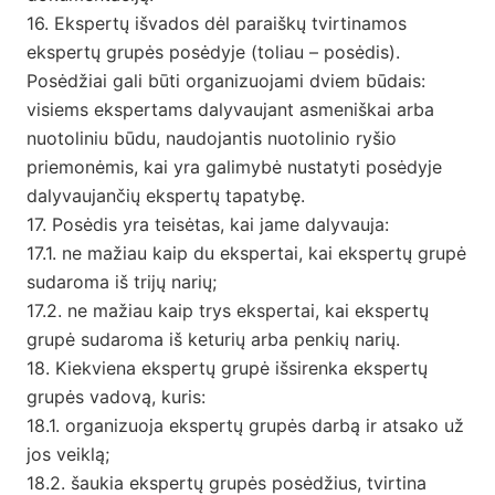
16. Ekspertų išvados dėl paraiškų tvirtinamos
ekspertų grupės posėdyje (toliau – posėdis).
Posėdžiai gali būti organizuojami dviem būdais:
visiems ekspertams dalyvaujant asmeniškai arba
nuotoliniu būdu, naudojantis nuotolinio ryšio
priemonėmis, kai yra galimybė nustatyti posėdyje
dalyvaujančių ekspertų tapatybę.
17. Posėdis yra teisėtas, kai jame dalyvauja:
17.1. ne mažiau kaip du ekspertai, kai ekspertų grupė
sudaroma iš trijų narių;
17.2. ne mažiau kaip trys ekspertai, kai ekspertų
grupė sudaroma iš keturių arba penkių narių.
18. Kiekviena ekspertų grupė išsirenka ekspertų
grupės vadovą, kuris:
18.1. organizuoja ekspertų grupės darbą ir atsako už
jos veiklą;
18.2. šaukia ekspertų grupės posėdžius, tvirtina