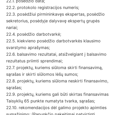
22.1. posėdžio data;
22.2. protokolo registracijos numeris;
22.3. posėdžiui pirmininkavęs ekspertas, posėdžio
sekretorius, posėdyje dalyvavę ekspertų grupės
nariai;
22.4. posėdžio darbotvarkė;
22.5. kiekvieno posėdžio darbotvarkės klausimo
svarstymo aprašymas;
22.6. balsavimo rezultatai, atsižvelgiant į balsavimo
rezultatus priimti sprendimai;
22.7. projektų, kuriems siūloma skirti finansavimą,
sąrašas ir skirti siūlomos lėšų sumos;
22.8. projektų, kuriems siūloma neskirti finansavimo,
sąrašas;
22.9. projektų, kuriems gali būti skirtas finansavimas
Taisyklių 65 punkte numatyta tvarka, sąrašas;
22.10. rekomendacijos dėl galimo projekto apimties
sumažinimo; (Papunkčio pakeitimai patvirtinti