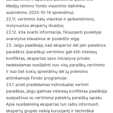
Medijų rėmimo fondo visuotinio dalininkų
susirinkimo 2025-10-14 sprendimu).
22.11. vertinimo balų vidurkiai ir apibendrintos,
motyvuotos ekspertų išvados;
22.12. kita svarbi informacija, fiksuojanti posėdyje
svarstytus klausimus ar posėdžio eigą.
23. Jeigu paaiškėja, kad ekspertui dėl jam pateiktos
paraiškos (paraiškų) vertinimo gali kilti interesų
konfliktas, ekspertas savo iniciatyva privalo
nedelsdamas nusišalinti nuo visų paraiškų vertinimo
ir nuo bet kokių sprendimų dėl jų priėmimo
atitinkamoje Fondo programoje:
23.1. prieš pradėdamas individualiai vertinti
paraiškas, jeigu galimas interesų konfliktas paaiškėja
susipažinus su vertinimui pateiktų paraiškų sąrašu.
Apie nusišalinimą ekspertas turi raštu informuoti
ekspertų grupės veiklą kuruojantį ir techniškai