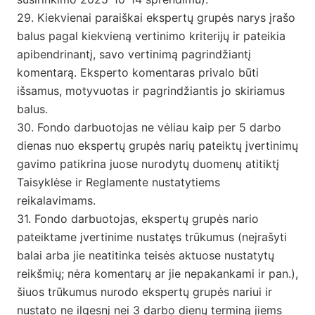
29. Kiekvienai paraiškai ekspertų grupės narys įrašo
balus pagal kiekvieną vertinimo kriterijų ir pateikia
apibendrinantį, savo vertinimą pagrindžiantį
komentarą. Eksperto komentaras privalo būti
išsamus, motyvuotas ir pagrindžiantis jo skiriamus
balus.
30. Fondo darbuotojas ne vėliau kaip per 5 darbo
dienas nuo ekspertų grupės narių pateiktų įvertinimų
gavimo patikrina juose nurodytų duomenų atitiktį
Taisyklėse ir Reglamente nustatytiems
reikalavimams.
31. Fondo darbuotojas, ekspertų grupės nario
pateiktame įvertinime nustatęs trūkumus (neįrašyti
balai arba jie neatitinka teisės aktuose nustatytų
reikšmių; nėra komentarų ar jie nepakankami ir pan.),
šiuos trūkumus nurodo ekspertų grupės nariui ir
nustato ne ilgesnį nei 3 darbo dienų terminą jiems