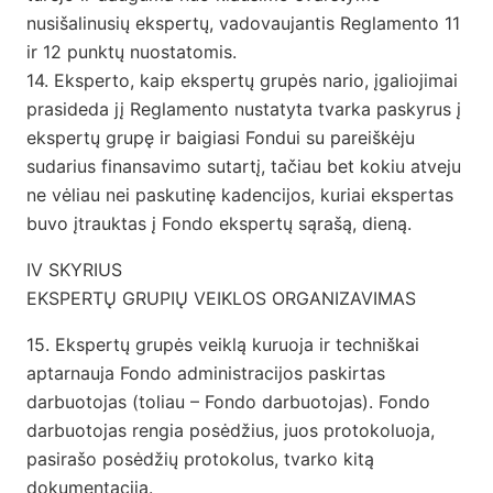
nusišalinusių ekspertų, vadovaujantis Reglamento 11
ir 12 punktų nuostatomis.
14. Eksperto, kaip ekspertų grupės nario, įgaliojimai
prasideda jį Reglamento nustatyta tvarka paskyrus į
ekspertų grupę ir baigiasi Fondui su pareiškėju
sudarius finansavimo sutartį, tačiau bet kokiu atveju
ne vėliau nei paskutinę kadencijos, kuriai ekspertas
buvo įtrauktas į Fondo ekspertų sąrašą, dieną.
IV SKYRIUS
EKSPERTŲ GRUPIŲ VEIKLOS ORGANIZAVIMAS
15. Ekspertų grupės veiklą kuruoja ir techniškai
aptarnauja Fondo administracijos paskirtas
darbuotojas (toliau – Fondo darbuotojas). Fondo
darbuotojas rengia posėdžius, juos protokoluoja,
pasirašo posėdžių protokolus, tvarko kitą
dokumentaciją.