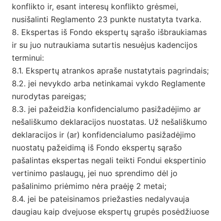
konflikto ir, esant interesų konflikto grėsmei,
nusišalinti Reglamento 23 punkte nustatyta tvarka.
8. Ekspertas iš Fondo ekspertų sąrašo išbraukiamas
ir su juo nutraukiama sutartis nesuėjus kadencijos
terminui:
8.1. Ekspertų atrankos apraše nustatytais pagrindais;
8.2. jei nevykdo arba netinkamai vykdo Reglamente
nurodytas pareigas;
8.3. jei pažeidžia konfidencialumo pasižadėjimo ar
nešališkumo deklaracijos nuostatas. Už nešališkumo
deklaracijos ir (ar) konfidencialumo pasižadėjimo
nuostatų pažeidimą iš Fondo ekspertų sąrašo
pašalintas ekspertas negali teikti Fondui ekspertinio
vertinimo paslaugų, jei nuo sprendimo dėl jo
pašalinimo priėmimo nėra praėję 2 metai;
8.4. jei be pateisinamos priežasties nedalyvauja
daugiau kaip dvejuose ekspertų grupės posėdžiuose