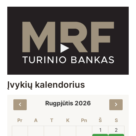
Įvykių kalendorius
Rugpjūtis 2026
Pr
A
T
K
Pn
Š
S
1
2