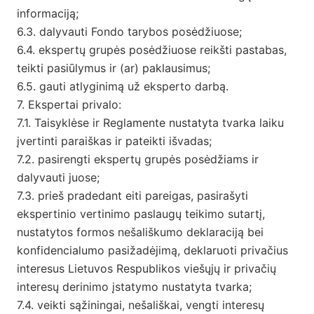
informaciją;
6.3. dalyvauti Fondo tarybos posėdžiuose;
6.4. ekspertų grupės posėdžiuose reikšti pastabas,
teikti pasiūlymus ir (ar) paklausimus;
6.5. gauti atlyginimą už eksperto darbą.
7. Ekspertai privalo:
7.1. Taisyklėse ir Reglamente nustatyta tvarka laiku
įvertinti paraiškas ir pateikti išvadas;
7.2. pasirengti ekspertų grupės posėdžiams ir
dalyvauti juose;
7.3. prieš pradedant eiti pareigas, pasirašyti
ekspertinio vertinimo paslaugų teikimo sutartį,
nustatytos formos nešališkumo deklaraciją bei
konfidencialumo pasižadėjimą, deklaruoti privačius
interesus Lietuvos Respublikos viešųjų ir privačių
interesų derinimo įstatymo nustatyta tvarka;
7.4. veikti sąžiningai, nešališkai, vengti interesų