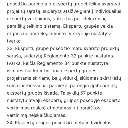
posėdžio parengia ir ekspertų grupei teikia svarstyti
projektų sąrašą, sudarytą atsižvelgiant į individualius
ekspertų vertinimus, pateiktus per elektroninę
paraiškų teikimo sistemą. Ekspertų grupės veikla
organizuojama Reglamento IV skyriuje nustatyta
tvarka.
33. Ekspertų grupė posėdžio metu svarsto projektų
sąrašą, sudarytą Reglamento 32 punkte nustatyta
tvarka, keičia Reglamento 34 punkte nustatyta
išimties tvarka ir tvirtina ekspertų grupės
projektams skiriamų balų vidurkį, siūlomas skirti lėšų
sumas ir kiekvienai paraiškai parengia apibendrintą
ekspertų grupės išvadą. Taisyklių 57 punkte
nustatytu atveju ekspertų grupės posėdyje eksperto
vertinimas (balas) atmetamas ir į paraiškos
vertinimą neįskaičiuojamas.
34. Ekspertų grupės posėdžio metu individualus