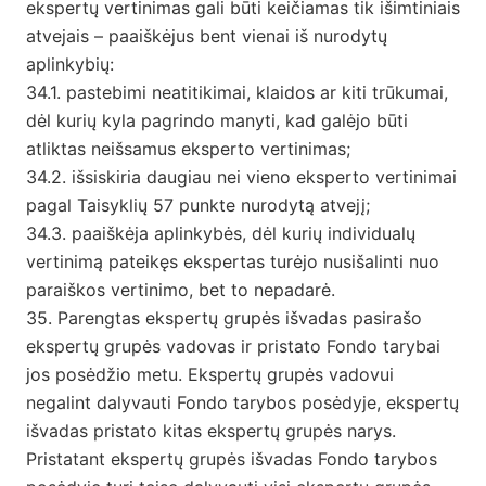
ekspertų vertinimas gali būti keičiamas tik išimtiniais
atvejais – paaiškėjus bent vienai iš nurodytų
aplinkybių:
34.1. pastebimi neatitikimai, klaidos ar kiti trūkumai,
dėl kurių kyla pagrindo manyti, kad galėjo būti
atliktas neišsamus eksperto vertinimas;
34.2. išsiskiria daugiau nei vieno eksperto vertinimai
pagal Taisyklių 57 punkte nurodytą atvejį;
34.3. paaiškėja aplinkybės, dėl kurių individualų
vertinimą pateikęs ekspertas turėjo nusišalinti nuo
paraiškos vertinimo, bet to nepadarė.
35. Parengtas ekspertų grupės išvadas pasirašo
ekspertų grupės vadovas ir pristato Fondo tarybai
jos posėdžio metu. Ekspertų grupės vadovui
negalint dalyvauti Fondo tarybos posėdyje, ekspertų
išvadas pristato kitas ekspertų grupės narys.
Pristatant ekspertų grupės išvadas Fondo tarybos