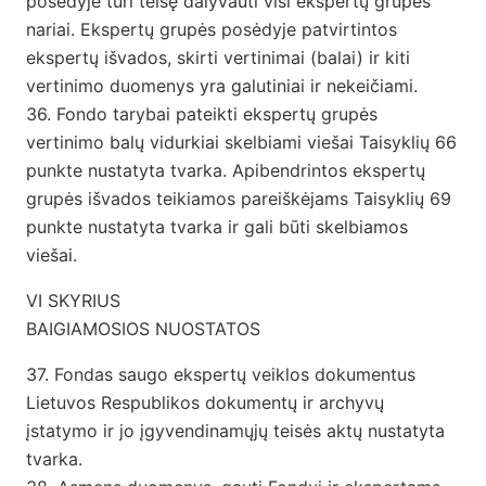
posėdyje turi teisę dalyvauti visi ekspertų grupės
nariai. Ekspertų grupės posėdyje patvirtintos
ekspertų išvados, skirti vertinimai (balai) ir kiti
vertinimo duomenys yra galutiniai ir nekeičiami.
36. Fondo tarybai pateikti ekspertų grupės
vertinimo balų vidurkiai skelbiami viešai Taisyklių 66
punkte nustatyta tvarka. Apibendrintos ekspertų
grupės išvados teikiamos pareiškėjams Taisyklių 69
punkte nustatyta tvarka ir gali būti skelbiamos
viešai.
VI SKYRIUS
BAIGIAMOSIOS NUOSTATOS
37. Fondas saugo ekspertų veiklos dokumentus
Lietuvos Respublikos dokumentų ir archyvų
įstatymo ir jo įgyvendinamųjų teisės aktų nustatyta
tvarka.