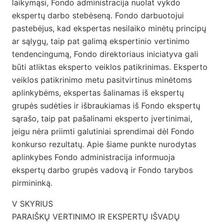
laikymąsi, Fondo administracija nuolat vykdo
ekspertų darbo stebėseną. Fondo darbuotojui
pastebėjus, kad ekspertas nesilaiko minėtų principų
ar sąlygų, taip pat galimą ekspertinio vertinimo
tendencingumą, Fondo direktoriaus iniciatyva gali
būti atliktas eksperto veiklos patikrinimas. Eksperto
veiklos patikrinimo metu pasitvirtinus minėtoms
aplinkybėms, ekspertas šalinamas iš ekspertų
grupės sudėties ir išbraukiamas iš Fondo ekspertų
sąrašo, taip pat pašalinami eksperto įvertinimai,
jeigu nėra priimti galutiniai sprendimai dėl Fondo
konkurso rezultatų. Apie šiame punkte nurodytas
aplinkybes Fondo administracija informuoja
ekspertų darbo grupės vadovą ir Fondo tarybos
pirmininką.
V SKYRIUS
PARAIŠKŲ VERTINIMO IR EKSPERTŲ IŠVADŲ