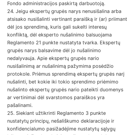
Fondo administracijos paskirtą darbuotoją.
24. Jeigu ekspertų grupės narys nenusišalina arba
atsisako nusišalinti vertinant paraišką ir (ar) priimant
dėl jos sprendimą, kuris gali sukelti interesų
konfliktą, dėl eksperto nušalinimo balsuojama
Reglamento 21 punkte nustatyta tvarka. Ekspertų
grupės narys balsavime dėl jo nušalinimo
nedalyvauja. Apie ekspertų grupės nario
nusišalinimą ar nušalinimą pažymima posėdžio
protokole. Priėmus sprendimą ekspertų grupės narį
nušalinti, bet kokie iki tokio sprendimo priėmimo
nušalinto ekspertų grupės nario pateikti duomenys
ar vertinimai dėl svarstomos paraiškos yra
pašalinami.
25. Siekiant užtikrinti Reglamento 3 punkte
nustatytų principų, nešališkumo deklaracijoje ir
konfidencialumo pasižadėjime nustatytų sąlygų