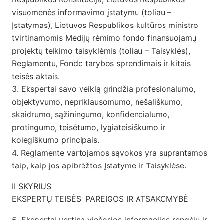
visuomenės informavimo įstatymu (toliau –
Įstatymas), Lietuvos Respublikos kultūros ministro
tvirtinamomis Medijų rėmimo fondo finansuojamų
projektų teikimo taisyklėmis (toliau – Taisyklės),
Reglamentu, Fondo tarybos sprendimais ir kitais
teisės aktais.
3. Ekspertai savo veiklą grindžia profesionalumo,
objektyvumo, nepriklausomumo, nešališkumo,
skaidrumo, sąžiningumo, konfidencialumo,
protingumo, teisėtumo, lygiateisiškumo ir
kolegiškumo principais.
4. Reglamente vartojamos sąvokos yra suprantamos
taip, kaip jos apibrėžtos Įstatyme ir Taisyklėse.
II SKYRIUS
EKSPERTŲ TEISĖS, PAREIGOS IR ATSAKOMYBĖ
5. Ekspertai vertina viešosios informacijos rengėjų ir