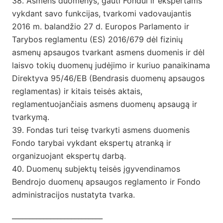
38. Asmens duomenys, gauti Fondui ir ekspertams
vykdant savo funkcijas, tvarkomi vadovaujantis
2016 m. balandžio 27 d. Europos Parlamento ir
Tarybos reglamentu (ES) 2016/679 dėl fizinių
asmenų apsaugos tvarkant asmens duomenis ir dėl
laisvo tokių duomenų judėjimo ir kuriuo panaikinama
Direktyva 95/46/EB (Bendrasis duomenų apsaugos
reglamentas) ir kitais teisės aktais,
reglamentuojančiais asmens duomenų apsaugą ir
tvarkymą.
39. Fondas turi teisę tvarkyti asmens duomenis
Fondo tarybai vykdant ekspertų atranką ir
organizuojant ekspertų darbą.
40. Duomenų subjektų teisės įgyvendinamos
Bendrojo duomenų apsaugos reglamento ir Fondo
administracijos nustatyta tvarka.
__________________________