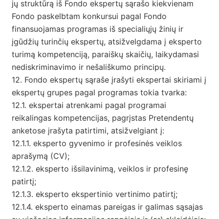
jų struktūrą iš Fondo ekspertų sąrašo kiekvienam
Fondo paskelbtam konkursui pagal Fondo
finansuojamas programas iš specialiųjų žinių ir
įgūdžių turinčių ekspertų, atsižvelgdama į eksperto
turimą kompetenciją, paraiškų skaičių, laikydamasi
nediskriminavimo ir nešališkumo principų.
12. Fondo ekspertų sąraše įrašyti ekspertai skiriami į
ekspertų grupes pagal programas tokia tvarka:
12.1. ekspertai atrenkami pagal programai
reikalingas kompetencijas, pagrįstas Pretendentų
anketose įrašyta patirtimi, atsižvelgiant į:
12.1.1. eksperto gyvenimo ir profesinės veiklos
aprašymą (CV);
12.1.2. eksperto išsilavinimą, veiklos ir profesinę
patirtį;
12.1.3. eksperto ekspertinio vertinimo patirtį;
12.1.4. eksperto einamas pareigas ir galimas sąsajas