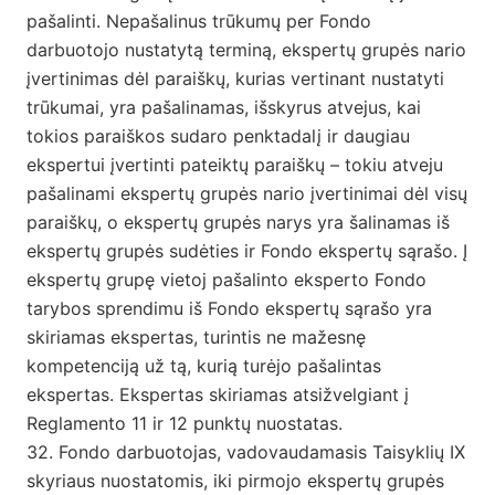
pašalinti. Nepašalinus trūkumų per Fondo
darbuotojo nustatytą terminą, ekspertų grupės nario
įvertinimas dėl paraiškų, kurias vertinant nustatyti
trūkumai, yra pašalinamas, išskyrus atvejus, kai
tokios paraiškos sudaro penktadalį ir daugiau
ekspertui įvertinti pateiktų paraiškų – tokiu atveju
pašalinami ekspertų grupės nario įvertinimai dėl visų
paraiškų, o ekspertų grupės narys yra šalinamas iš
ekspertų grupės sudėties ir Fondo ekspertų sąrašo. Į
ekspertų grupę vietoj pašalinto eksperto Fondo
tarybos sprendimu iš Fondo ekspertų sąrašo yra
skiriamas ekspertas, turintis ne mažesnę
kompetenciją už tą, kurią turėjo pašalintas
ekspertas. Ekspertas skiriamas atsižvelgiant į
Reglamento 11 ir 12 punktų nuostatas.
32. Fondo darbuotojas, vadovaudamasis Taisyklių IX
skyriaus nuostatomis, iki pirmojo ekspertų grupės