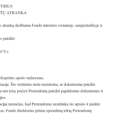
SKYRIUS
NTŲ ATRANKA
tranką skelbiama Fondo interneto svetainėje, naujienlaiškyje ir
 pateikti:
 (CV);
ekspertus sąrašo sudarymas.
racija. Šio vertinimo metu nustatoma, ar dokumentai pateikti
a turi teisę prašyti Pretendentų pateikti papildomus dokumentus ir
jos.
ijai nustačius, kad Pretendentas neatitinka šio aprašo 4 punkte
ygas, Fondo direktorius priima sprendimą tokių Pretendentų