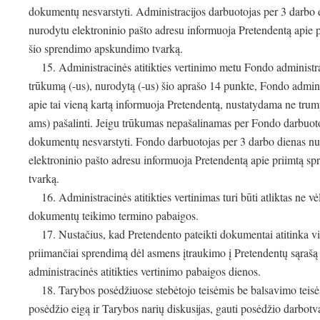
dokumentų nesvarstyti. Administracijos darbuotojas per 3 darbo
nurodytu elektroninio pašto adresu informuoja Pretendentą apie
šio sprendimo apskundimo tvarką.
15. Administracinės atitikties vertinimo metu Fondo administraci
trūkumą (-us), nurodytą (-us) šio aprašo 14 punkte, Fondo admini
apie tai vieną kartą informuoja Pretendentą, nustatydama ne trum
ams) pašalinti. Jeigu trūkumas nepašalinamas per Fondo darbuoto
dokumentų nesvarstyti. Fondo darbuotojas per 3 darbo dienas n
elektroninio pašto adresu informuoja Pretendentą apie priimtą s
tvarką.
16. Administracinės atitikties vertinimas turi būti atliktas ne 
dokumentų teikimo termino pabaigos.
17. Nustačius, kad Pretendento pateikti dokumentai atitinka visu
priimančiai sprendimą dėl asmens įtraukimo į Pretendentų sąrašą
administracinės atitikties vertinimo pabaigos dienos.
18. Tarybos posėdžiuose stebėtojo teisėmis be balsavimo teisės ga
posėdžio eigą ir Tarybos narių diskusijas, gauti posėdžio darbotv