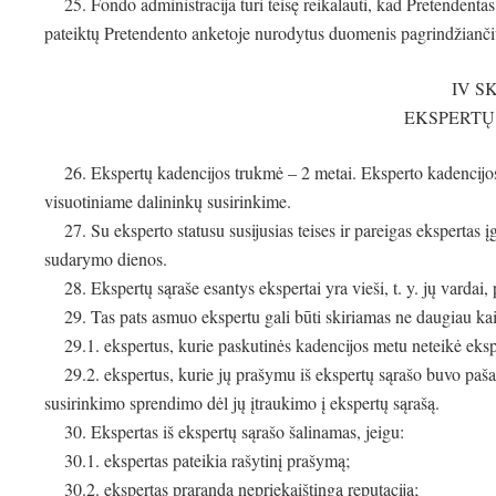
25. Fondo administracija turi teisę reikalauti, kad Pretendentas a
pateiktų Pretendento anketoje nurodytus duomenis pagrindžianči
IV S
EKSPERTŲ
26. Ekspertų kadencijos trukmė – 2 metai. Eksperto kadencijos
visuotiniame dalininkų susirinkime.
27. Su eksperto statusu susijusias teises ir pareigas ekspertas į
sudarymo dienos.
28. Ekspertų sąraše esantys ekspertai yra vieši, t. y. jų vardai,
29. Tas pats asmuo ekspertu gali būti skiriamas ne daugiau kaip 
29.1. ekspertus, kurie paskutinės kadencijos metu neteikė eksp
29.2. ekspertus, kurie jų prašymu iš ekspertų sąrašo buvo pašal
susirinkimo sprendimo dėl jų įtraukimo į ekspertų sąrašą.
30. Ekspertas iš ekspertų sąrašo šalinamas, jeigu:
30.1. ekspertas pateikia rašytinį prašymą;
30.2. ekspertas praranda nepriekaištingą reputaciją;