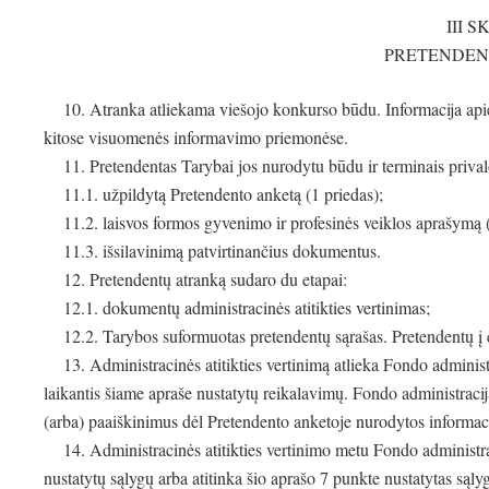
III 
PRETENDE
10. Atranka atliekama viešojo konkurso būdu. Informacija apie a
kitose visuomenės informavimo priemonėse.
11. Pretendentas Tarybai jos nurodytu būdu ir terminais privalo
11.1. užpildytą Pretendento anketą (1 priedas);
11.2. laisvos formos gyvenimo ir profesinės veiklos aprašymą
11.3. išsilavinimą patvirtinančius dokumentus.
12. Pretendentų atranką sudaro du etapai:
12.1. dokumentų administracinės atitikties vertinimas;
12.2. Tarybos suformuotas pretendentų sąrašas. Pretendentų į 
13. Administracinės atitikties vertinimą atlieka Fondo administ
laikantis šiame apraše nustatytų reikalavimų. Fondo administracij
(arba) paaiškinimus dėl Pretendento anketoje nurodytos informaci
14. Administracinės atitikties vertinimo metu Fondo administrac
nustatytų sąlygų arba atitinka šio aprašo 7 punkte nustatytas sąl