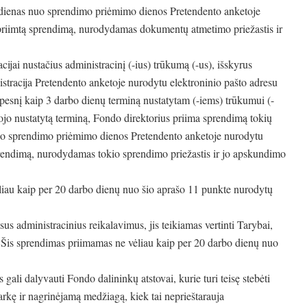
 dienas nuo sprendimo priėmimo dienos Pretendento anketoje
 priimtą sprendimą, nurodydamas dokumentų atmetimo priežastis ir
jai nustačius administracinį (-ius) trūkumą (-us), išskyrus
stracija Pretendento anketoje nurodytu elektroninio pašto adresu
pesnį kaip 3 darbo dienų terminą nustatytam (-iems) trūkumui (-
jo nustatytą terminą, Fondo direktorius priima sprendimą tokių
uo sprendimo priėmimo dienos Pretendento anketoje nurodytu
prendimą, nurodydamas tokio sprendimo priežastis ir jo apskundimo
vėliau kaip per 20 darbo dienų nuo šio aprašo 11 punkte nurodytų
s administracinius reikalavimus, jis teikiamas vertinti Tarybai,
 Šis sprendimas priimamas ne vėliau kaip per 20 darbo dienų nuo
li dalyvauti Fondo dalininkų atstovai, kurie turi teisę stebėti
arkę ir nagrinėjamą medžiagą, kiek tai neprieštarauja