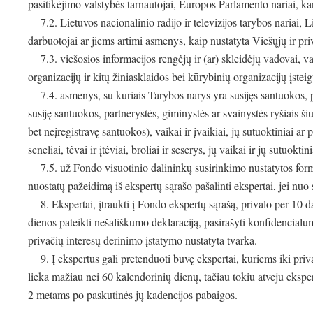
pasitikėjimo valstybės tarnautojai, Europos Parlamento nariai, k
7.2. Lietuvos nacionalinio radijo ir televizijos tarybos nariai, Li
darbuotojai ar jiems artimi asmenys, kaip nustatyta Viešųjų ir pri
7.3. viešosios informacijos rengėjų ir (ar) skleidėjų vadovai, va
organizacijų ir kitų žiniasklaidos bei kūrybinių organizacijų įsteig
7.4. asmenys, su kuriais Tarybos narys yra susijęs santuokos, pa
susiję santuokos, partnerystės, giminystės ar svainystės ryšiais ši
bet neįregistravę santuokos), vaikai ir įvaikiai, jų sutuoktiniai ar p
seneliai, tėvai ir įtėviai, broliai ir seserys, jų vaikai ir jų sutuoktini
7.5. už Fondo visuotinio dalininkų susirinkimo nustatytos form
nuostatų pažeidimą iš ekspertų sąrašo pašalinti ekspertai, jei nu
8. Ekspertai, įtraukti į Fondo ekspertų sąrašą, privalo per 10 
dienos pateikti nešališkumo deklaraciją, pasirašyti konfidencialum
privačių interesų derinimo įstatymo nustatyta tvarka.
9. Į ekspertus gali pretenduoti buvę ekspertai, kuriems iki priv
lieka mažiau nei 60 kalendorinių dienų, tačiau tokiu atveju ekspert
2 metams po paskutinės jų kadencijos pabaigos.