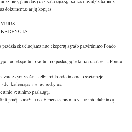
r asmuo, įtrauktas į ekspertų sąrašą, per jos nustatytą terminą
us dokumentus ar jų kopijas.
KYRIUS
 KADENCIJA
 pradžia skaičiuojama nuo ekspertų sąrašo patvirtinimo Fondo
gyja nuo ekspertinio vertinimo paslaugų teikimo sutarties su Fondu
 pavardės yra viešai skelbiami Fondo interneto svetainėje.
dvi kadencijas iš eilės, išskyrus:
ertinio vertinimo paslaugų;
inti praėjus mažiau nei 6 mėnesiams nuo visuotinio dalininkų