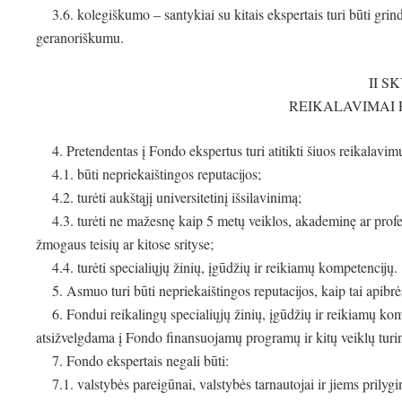
3.6. kolegiškumo – santykiai su kitais ekspertais turi būti grin
geranoriškumu.
II S
REIKALAVIMAI
4. Pretendentas į Fondo ekspertus turi atitikti šiuos reikalavim
4.1. būti nepriekaištingos reputacijos;
4.2. turėti aukštąjį universitetinį išsilavinimą;
4.3. turėti ne mažesnę kaip 5 metų veiklos, akademinę ar profes
žmogaus teisių ar kitose srityse;
4.4. turėti specialiųjų žinių, įgūdžių ir reikiamų kompetencijų.
5. Asmuo turi būti nepriekaištingos reputacijos, kaip tai apibr
6. Fondui reikalingų specialiųjų žinių, įgūdžių ir reikiamų kom
atsižvelgdama į Fondo finansuojamų programų ir kitų veiklų turinį
7. Fondo ekspertais negali būti:
7.1. valstybės pareigūnai, valstybės tarnautojai ir jiems prilygint