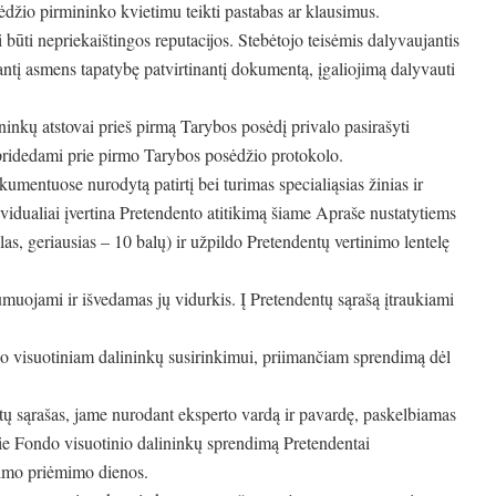
džio pirmininko kvietimu teikti pastabas ar klausimus.
 būti nepriekaištingos reputacijos. Stebėtojo teisėmis dalyvaujantis
jantį asmens tapatybę patvirtinantį dokumentą, įgaliojimą dalyvauti
nkų atstovai prieš pirmą Tarybos posėdį privalo pasirašyti
ridedami prie pirmo Tarybos posėdžio protokolo.
mentuose nurodytą patirtį bei turimas specialiąsias žinias ir
vidualiai įvertina Pretendento atitikimą šiame Apraše nustatytiems
as, geriausias – 10 balų) ir užpildo Pretendentų vertinimo lentelę
muojami ir išvedamas jų vidurkis. Į Pretendentų sąrašą įtraukiami
o visuotiniam dalininkų susirinkimui, priimančiam sprendimą dėl
ų sąrašas, jame nurodant eksperto vardą ir pavardę, paskelbiamas
pie Fondo visuotinio dalininkų sprendimą Pretendentai
dimo priėmimo dienos.