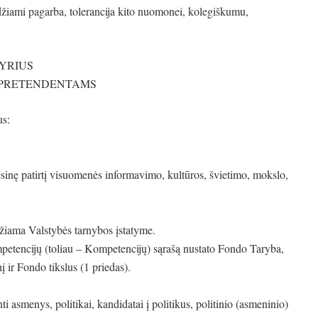
džiami pagarba, tolerancija kito nuomonei, kolegiškumu,
KYRIUS
 PRETENDENTAMS
us:
inę patirtį visuomenės informavimo, kultūros, švietimo, mokslo,
ėžiama Valstybės tarnybos įstatyme.
petencijų (toliau – Kompetencijų) sąrašą nustato Fondo Taryba,
 ir Fondo tikslus (1 priedas).
i asmenys, politikai, kandidatai į politikus, politinio (asmeninio)