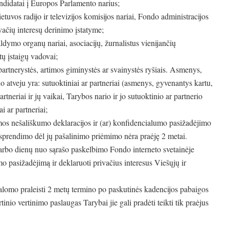
andidatai į Europos Parlamento narius;
etuvos radijo ir televizijos komisijos nariai, Fondo administracijos
vačių interesų derinimo įstatyme;
ldymo organų nariai, asociacijų, žurnalistus vienijančių
tų įstaigų vadovai;
rtnerystės, artimos giminystės ar svainystės ryšiais. Asmenys,
uo atveju yra: sutuoktiniai ar partneriai (asmenys, gyvenantys kartu,
artneriai ir jų vaikai, Tarybos nario ir jo sutuoktinio ar partnerio
ai ar partneriai;
os nešališkumo deklaracijos ir (ar) konfidencialumo pasižadėjimo
o sprendimo dėl jų pašalinimo priėmimo nėra praėję 2 metai.
darbo dienų nuo sąrašo paskelbimo Fondo interneto svetainėje
o pasižadėjimą ir deklaruoti privačius interesus Viešųjų ir
alomo praleisti 2 metų termino po paskutinės kadencijos pabaigos
inio vertinimo paslaugas Tarybai jie gali pradėti teikti tik praėjus