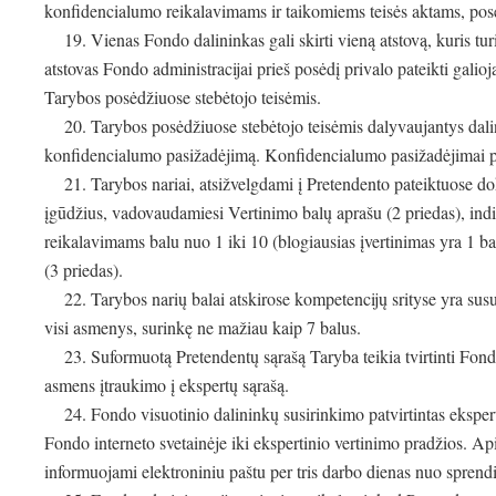
konfidencialumo reikalavimams ir taikomiems teisės aktams, posė
19. Vienas Fondo dalininkas gali skirti vieną atstovą, kuris turi
atstovas Fondo administracijai prieš posėdį privalo pateikti galio
Tarybos posėdžiuose stebėtojo teisėmis.
20. Tarybos posėdžiuose stebėtojo teisėmis dalyvaujantys dalini
konfidencialumo pasižadėjimą. Konfidencialumo pasižadėjimai p
21. Tarybos nariai, atsižvelgdami į Pretendento pateiktuose doku
įgūdžius, vadovaudamiesi Vertinimo balų aprašu (2 priedas), indi
reikalavimams balu nuo 1 iki 10 (blogiausias įvertinimas yra 1 bal
(3 priedas).
22. Tarybos narių balai atskirose kompetencijų srityse yra susu
visi asmenys, surinkę ne mažiau kaip 7 balus.
23. Suformuotą Pretendentų sąrašą Taryba teikia tvirtinti Fond
asmens įtraukimo į ekspertų sąrašą.
24. Fondo visuotinio dalininkų susirinkimo patvirtintas ekspert
Fondo interneto svetainėje iki ekspertinio vertinimo pradžios. A
informuojami elektroniniu paštu per tris darbo dienas nuo spren