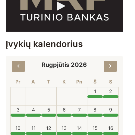
Įvykių kalendorius
Rugpjūtis 2026
Pr
A
T
K
Pn
Š
S
1
2
3
4
5
6
7
8
9
10
11
12
13
14
15
16