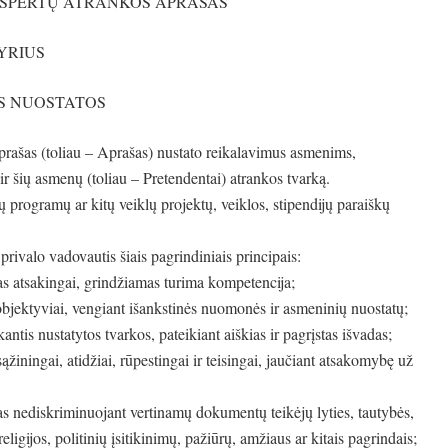
KSPERTŲ ATRANKOS APRAŠAS
KYRIUS
S NUOSTATOS
rašas (toliau – Aprašas) nustato reikalavimus asmenims,
ir šių asmenų (toliau – Pretendentai) atrankos tvarką.
rogramų ar kitų veiklų projektų, veiklos, stipendijų paraiškų
valo vadovautis šiais pagrindiniais principais:
as atsakingai, grindžiamas turima kompetencija;
bjektyviai, vengiant išankstinės nuomonės ir asmeninių nuostatų;
ntis nustatytos tvarkos, pateikiant aiškias ir pagrįstas išvadas;
iningai, atidžiai, rūpestingai ir teisingai, jaučiant atsakomybę už
as nediskriminuojant vertinamų dokumentų teikėjų lyties, tautybės,
religijos, politinių įsitikinimų, pažiūrų, amžiaus ar kitais pagrindais;