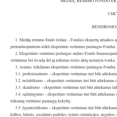
MEDIJŲ RĖMIMO FONDO E
I S
BENDROSIO
1. Medijų rėmimo fondo (toliau – Fondas) ekspertų atrankos ap
pretenduojantiems teikti ekspertinio vertinimo paslaugas Fondui, 
2. Ekspertinio vertinimo paslaugas sudaro Fondo finansuojamų p
vertinimas bei išvadų dėl jų teikimas teisės aktų nustatyta tvarka.
3. Asmuo, teikdamas ekspertinio vertinimo paslaugas Fondui, pri
3.1. profesionalumo – ekspertinis vertinimas turi būti atliekam
3.2. nešališkumo – ekspertinis vertinimas turi būti atliekamas o
3.3. skaidrumo – ekspertinis vertinimas turi būti atliekamas laika
3.4. sąžiningumo – ekspertinis vertinimas turi būti atliekamas sąž
teikiamų vertinimo paslaugų kokybę;
3.5. lygiateisiškumo – ekspertinis vertinimas turi būti atliekam
kalbos, kilmės, socialinės padėties, lytinės orientacijos, negalios, 