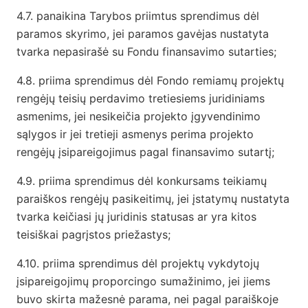
4.7. panaikina Tarybos priimtus sprendimus dėl
paramos skyrimo, jei paramos gavėjas nustatyta
tvarka nepasirašė su Fondu finansavimo sutarties;
4.8. priima sprendimus dėl Fondo remiamų projektų
rengėjų teisių perdavimo tretiesiems juridiniams
asmenims, jei nesikeičia projekto įgyvendinimo
sąlygos ir jei tretieji asmenys perima projekto
rengėjų įsipareigojimus pagal finansavimo sutartį;
4.9. priima sprendimus dėl konkursams teikiamų
paraiškos rengėjų pasikeitimų, jei įstatymų nustatyta
tvarka keičiasi jų juridinis statusas ar yra kitos
teisiškai pagrįstos priežastys;
4.10. priima sprendimus dėl projektų vykdytojų
įsipareigojimų proporcingo sumažinimo, jei jiems
buvo skirta mažesnė parama, nei pagal paraiškoje