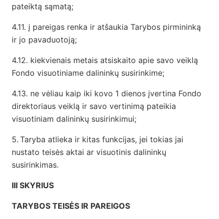
pateiktą sąmatą;
4.11. į pareigas renka ir atšaukia Tarybos pirmininką
ir jo pavaduotoją;
4.12. kiekvienais metais atsiskaito apie savo veiklą
Fondo visuotiniame dalininkų susirinkime;
4.13. ne vėliau kaip iki kovo 1 dienos įvertina Fondo
direktoriaus veiklą ir savo vertinimą pateikia
visuotiniam dalininkų susirinkimui;
5.
Taryba atlieka ir kitas funkcijas, jei tokias jai
nustato teisės aktai ar visuotinis dalininkų
susirinkimas.
III SKYRIUS
TARYBOS TEISĖS IR PAREIGOS