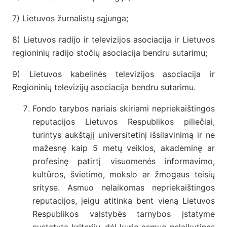
7) Lietuvos žurnalistų sąjunga;
8) Lietuvos radijo ir televizijos asociacija ir Lietuvos
regioninių radijo stočių asociacija bendru sutarimu;
9) Lietuvos kabelinės televizijos asociacija ir
Regioninių televizijų asociacija bendru sutarimu.
Fondo tarybos nariais skiriami nepriekaištingos
reputacijos Lietuvos Respublikos piliečiai,
turintys aukštąjį universitetinį išsilavinimą ir ne
mažesnę kaip 5 metų veiklos, akademinę ar
profesinę patirtį visuomenės informavimo,
kultūros, švietimo, mokslo ar žmogaus teisių
srityse. Asmuo nelaikomas nepriekaištingos
reputacijos, jeigu atitinka bent vieną Lietuvos
Respublikos valstybės tarnybos įstatyme
nustatytą kriterijų, dėl kurio asmuo nelaikytinas