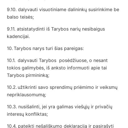
9.10. dalyvauti visuotiniame dalininkų susirinkime be
balso teisės;
9.11. atsistatydinti iš Tarybos narių nesibaigus
kadencijai.
10.
Tarybos narys turi šias pareigas:
10.1.
dalyvauti Tarybos posėdžiuose, o nesant
tokios galimybės, iš anksto informuoti apie tai
Tarybos pirmininką;
10.2.
užtikrinti savo sprendimų priėmimo ir veiksmų
nepriklausomumą;
10.3. nusišalinti, jei yra galimas viešųjų ir privačių
interesų konfliktas;
10.4. pateikti nešališkumo deklaraciją ir pasirašyti