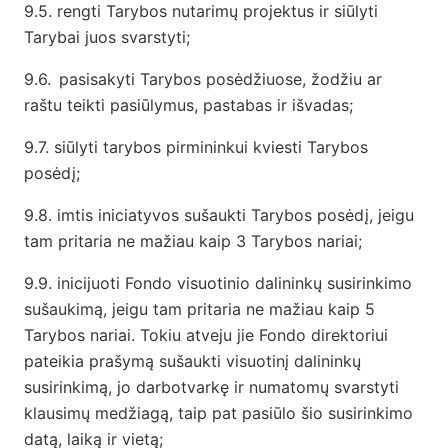
9.5. rengti Tarybos nutarimų projektus ir siūlyti
Tarybai juos svarstyti;
9.6.
pasisakyti Tarybos posėdžiuose, žodžiu ar
raštu teikti pasiūlymus, pastabas ir išvadas;
9.7. siūlyti tarybos pirmininkui kviesti Tarybos
posėdį;
9.8. imtis iniciatyvos sušaukti Tarybos posėdį, jeigu
tam pritaria ne mažiau kaip 3 Tarybos nariai;
9.9. inicijuoti Fondo visuotinio dalininkų susirinkimo
sušaukimą, jeigu tam pritaria ne mažiau kaip 5
Tarybos nariai. Tokiu atveju jie Fondo direktoriui
pateikia prašymą sušaukti visuotinį dalininkų
susirinkimą, jo darbotvarkę ir numatomų svarstyti
klausimų medžiagą, taip pat pasiūlo šio susirinkimo
datą, laiką ir vietą;