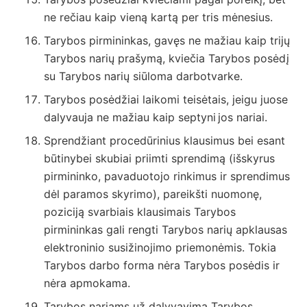
ne rečiau kaip vieną kartą per tris mėnesius.
Tarybos pirmininkas, gavęs ne mažiau kaip trijų
Tarybos narių prašymą, kviečia Tarybos posėdį
su Tarybos narių siūloma darbotvarke.
Tarybos posėdžiai laikomi teisėtais, jeigu juose
dalyvauja ne mažiau kaip septyni
jos nariai.
Sprendžiant procedūrinius klausimus bei esant
būtinybei skubiai priimti sprendimą (išskyrus
pirmininko, pavaduotojo rinkimus ir sprendimus
dėl paramos skyrimo), pareikšti nuomonę,
poziciją svarbiais klausimais Tarybos
pirmininkas gali rengti Tarybos narių apklausas
elektroninio susižinojimo priemonėmis. Tokia
Tarybos darbo forma nėra Tarybos posėdis ir
nėra apmokama.
Tarybos nariams už dalyvavimą Tarybos