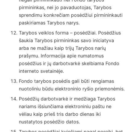
pirmininkas, nei jo pavaduotojas, Tarybos
sprendimu konkrečiam posėdžiui pirmininkauti
paskiriamas Tarybos narys.
Tarybos veiklos forma – posėdžiai. Posėdžius
šaukia Tarybos pirmininkas savo iniciatyva
arba ne mažiau kaip trijų Tarybos narių
prašymu. Informacija apie numatomus
posėdžius ir jų darbotvarkė skelbiama Fondo
interneto svetainėje.
Fondo tarybos posėdis gali būti rengiamas
nuotoliniu būdu elektroninio ryšio priemonėmis.
Posėdžių darbotvarkė ir medžiaga Tarybos
nariams išsiunčiama elektroniniu paštu ne
vėliau kaip prieš tris darbo dienas iki
nustatytos posėdžio datos.
Tarybos posėdžiai kviečiami pagal poreikį, bet