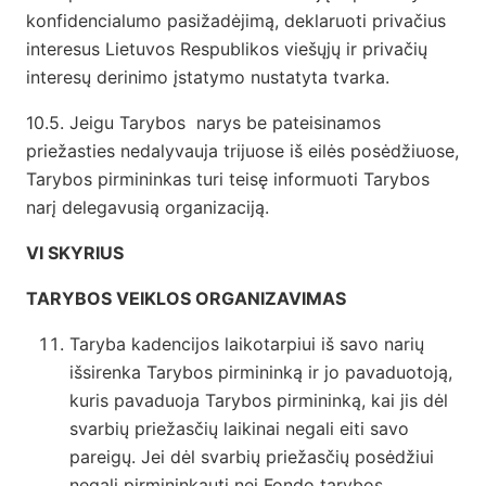
konfidencialumo pasižadėjimą, deklaruoti privačius
interesus Lietuvos Respublikos viešųjų ir privačių
interesų derinimo įstatymo nustatyta tvarka.
10.5. Jeigu Tarybos narys be pateisinamos
priežasties nedalyvauja trijuose iš eilės posėdžiuose,
Tarybos pirmininkas turi teisę informuoti Tarybos
narį delegavusią organizaciją.
VI SKYRIUS
TARYBOS VEIKLOS ORGANIZAVIMAS
Taryba kadencijos laikotarpiui iš savo narių
išsirenka Tarybos pirmininką ir jo pavaduotoją,
kuris pavaduoja Tarybos pirmininką, kai jis dėl
svarbių priežasčių laikinai negali eiti savo
pareigų. Jei dėl svarbių priežasčių posėdžiui
negali pirmininkauti nei Fondo tarybos