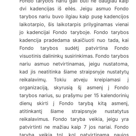
Fondo tarybos nariu gali būti ne daugiau kaip
dvi kadencijas iš eilės. Jeigu asmuo Fondo
tarybos nariu buvo ilgiau kaip pusę kadencijos
laikotarpio, šis laikotarpis prilyginamas vienai
jo kadencijai Fondo taryboje. Fondo tarybos
kadencija pradedama skaičiuoti nuo tada, kai
Fondo tarybos sudėtį patvirtina Fondo
visuotinis dalininkų susirinkimas. Fondo tarybos
nariu asmuo netvirtinamas, jeigu nustatoma,
kad jis neatitinka šiame straipsnyje nustatytų
reikalavimų. Tokiu atveju kreipiamasi į
organizaciją, skyrusią šį asmenį į Fondo
tarybos narius, su prašymu per 15 kalendorinių
dienų skirti į Fondo tarybą kitą asmenį,
atitinkantį šiame straipsnyje nustatytus
reikalavimus. Fondo taryba veikia, jeigu yra
patvirtinti ne mažiau kaip 7 jos nariai. Fondo
taryba veikia tol, kol patvirtinama naujos