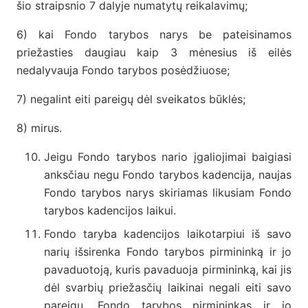
šio straipsnio 7 dalyje numatytų reikalavimų;
6) kai Fondo tarybos narys be pateisinamos
priežasties daugiau kaip 3 mėnesius iš eilės
nedalyvauja Fondo tarybos posėdžiuose;
7) negalint eiti pareigų dėl sveikatos būklės;
8) mirus.
Jeigu Fondo tarybos nario įgaliojimai baigiasi
anksčiau negu Fondo tarybos kadencija, naujas
Fondo tarybos narys skiriamas likusiam Fondo
tarybos kadencijos laikui.
Fondo taryba kadencijos laikotarpiui iš savo
narių išsirenka Fondo tarybos pirmininką ir jo
pavaduotoją, kuris pavaduoja pirmininką, kai jis
dėl svarbių priežasčių laikinai negali eiti savo
pareigų. Fondo tarybos pirmininkas ir jo