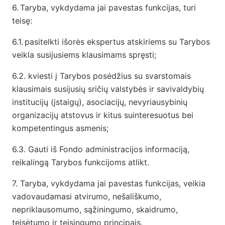
6.
Taryba, vykdydama jai pavestas funkcijas, turi
teisę:
6.1.
pasitelkti išorės ekspertus atskiriems su Tarybos
veikla susijusiems klausimams spręsti;
6.2. kviesti į Tarybos posėdžius su svarstomais
klausimais susijusių sričių valstybės ir savivaldybių
institucijų (įstaigų), asociacijų, nevyriausybinių
organizacijų atstovus ir kitus suinteresuotus bei
kompetentingus asmenis;
6.3. Gauti iš Fondo administracijos informaciją,
reikalingą Tarybos funkcijoms atlikt.
7. Taryba, vykdydama jai pavestas funkcijas, veikia
vadovaudamasi atvirumo, nešališkumo,
nepriklausomumo, sąžiningumo, skaidrumo,
teisėtumo ir teisingumo principais.