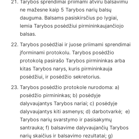
Tarybos sprendimai priimami atviru balsavimu
ne mažesne kaip 5 Tarybos narių balsų
dauguma. Balsams pasiskirsčius po lygiai,
lemia Tarybos posėdžiui pirmininkaujančiojo
balsas.
Tarybos posėdžiai ir juose priimami sprendimai
įforminami protokolu. Tarybos posėdžio
protokolą pasirašo Tarybos pirmininkas arba
kitas Tarybos narys, kuris pirmininkauja
posėdžiui, ir posėdžio sekretorius.
Tarybos posėdžio protokole nurodoma: a)
posėdžio pirmininkas; b) posėdyje
dalyvaujantys Tarybos nariai; c) posėdyje
dalyvaujantys kiti asmenys; d) darbotvarkė; e)
Tarybos narių svarstymo ir pasisakymų
santrauka; f) balsavime dalyvaujančių Tarybos
narių skaičius ir balsavimo rezultatai; g)