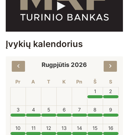
Įvykių kalendorius
Rugpjūtis 2026
Pr
A
T
K
Pn
Š
S
1
2
3
4
5
6
7
8
9
10
11
12
13
14
15
16