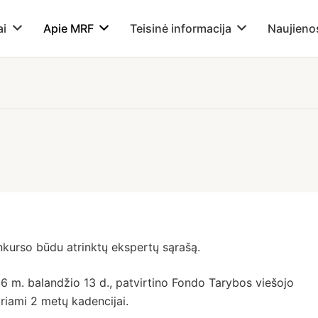
ai
Apie MRF
Teisinė informacija
Naujieno
nkurso būdu atrinktų ekspertų sąrašą.
6 m. balandžio 13 d., patvirtino Fondo Tarybos viešojo
riami 2 metų kadencijai.