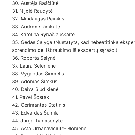
30. Austėja Raščiūtė
31. Nijolė Raudytė
32. Mindaugas Reinikis
33. Audronė Rimkutė
34. Karolina Rybačiauskaitė
35. Gedas Salyga (Nustatyta, kad nebeatitinka eksper
sprendimo dėl išbraukimo iš ekspertų sąrašo.)
36. Roberta Salynė
37. Laura Sėlenienė
38. Vygandas Šimbelis
39. Adomas Šimkus
40. Daiva Siudikienė
41. Pavel Šostak
42. Gerimantas Statinis
43. Edvardas Šumila
44. Jurga Tumasonytė
45. Asta Urbanavičiūtė-Globienė