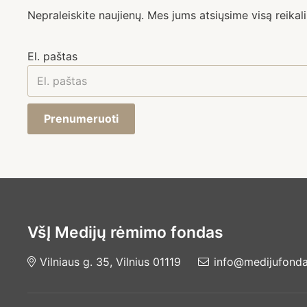
Nepraleiskite naujienų. Mes jums atsiųsime visą reikali
El. paštas
Prenumeruoti
VšĮ Medijų rėmimo fondas
Vilniaus g. 35, Vilnius 01119
info@medijufondas