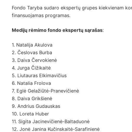
Fondo Taryba sudaro ekspertų grupes kiekvienam ko
finansuojamas programas.
Medijų rėmimo fondo ekspertų sąrašas
:
1. Natalija Akulova
2. Česlovas Burba
3. Daiva Červokienė
4. Jurga Čižikaitė
5. Liutauras Elkimavičius
6. Natalia Frolova
7. Eglė Gelažiūtė-Pranevičienė
8. Daiva Grikšienė
9. Andrius Gudauskas
10. Loreta Huber
11. Sigita Jacinevičienė-Baltaduonė
12. Jonė Janina Kučinskaitė-Sarafinienė