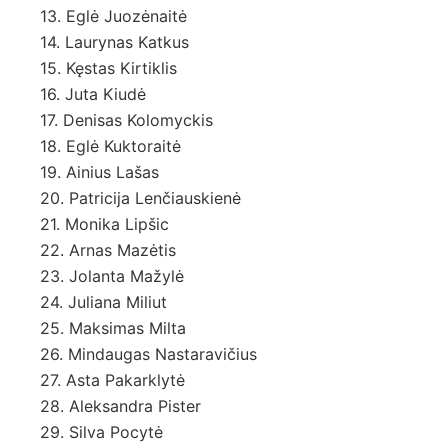
13. Eglė Juozėnaitė
14. Laurynas Katkus
15. Kęstas Kirtiklis
16. Juta Kiudė
17. Denisas Kolomyckis
18. Eglė Kuktoraitė
19. Ainius Lašas
20. Patricija Lenčiauskienė
21. Monika Lipšic
22. Arnas Mazėtis
23. Jolanta Mažylė
24. Juliana Miliut
25. Maksimas Milta
26. Mindaugas Nastaravičius
27. Asta Pakarklytė
28. Aleksandra Pister
29. Silva Pocytė