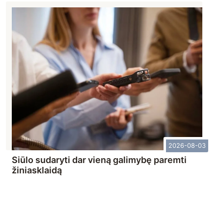
2026-08-03
Siūlo sudaryti dar vieną galimybę paremti
žiniasklaidą