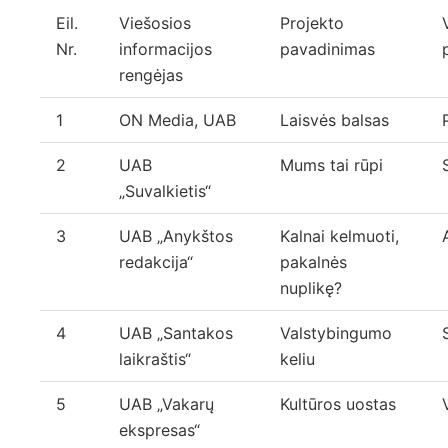
Eil.
Viešosios
Projekto
Nr.
informacijos
pavadinimas
rengėjas
1
ON Media, UAB
Laisvės balsas
2
UAB
Mums tai rūpi
„Suvalkietis“
3
UAB „Anykštos
Kalnai kelmuoti,
redakcija“
pakalnės
nuplikę?
4
UAB „Santakos
Valstybingumo
laikraštis“
keliu
5
UAB „Vakarų
Kultūros uostas
ekspresas“