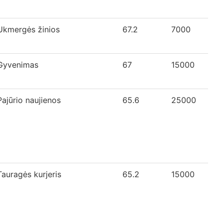
Ukmergės žinios
67.2
7000
Gyvenimas
67
15000
Pajūrio naujienos
65.6
25000
Tauragės kurjeris
65.2
15000