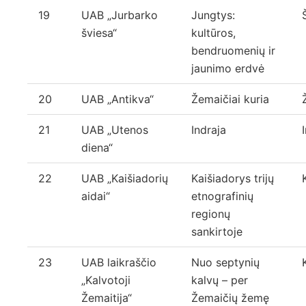
19
UAB „Jurbarko
Jungtys:
šviesa“
kultūros,
bendruomenių ir
jaunimo erdvė
20
UAB „Antikva“
Žemaičiai kuria
21
UAB „Utenos
Indraja
diena“
22
UAB „Kaišiadorių
Kaišiadorys trijų
aidai“
etnografinių
regionų
sankirtoje
23
UAB laikraščio
Nuo septynių
„Kalvotoji
kalvų – per
Žemaitija“
Žemaičių žemę