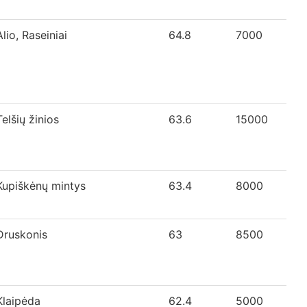
Alio, Raseiniai
64.8
7000
Telšių žinios
63.6
15000
Kupiškėnų mintys
63.4
8000
Druskonis
63
8500
Klaipėda
62.4
5000