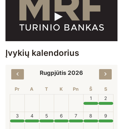
Įvykių kalendorius
Rugpjūtis 2026
Pr
A
T
K
Pn
Š
S
1
2
3
4
5
6
7
8
9