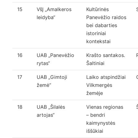
15
VšĮ „Amalkeros
Kultūrinės
leidyba“
Panevėžio raidos
bei dabarties
istoriniai
kontekstai
16
UAB „Panevėžio
Krašto santakos.
rytas“
Šaltiniai
17
UAB „Gimtoji
Laiko atspindžiai
žemė“
Vilkmergės
žemėje
18
UAB „Šilalės
Vienas regionas
artojas“
– bendri
kaimynystės
iššūkiai