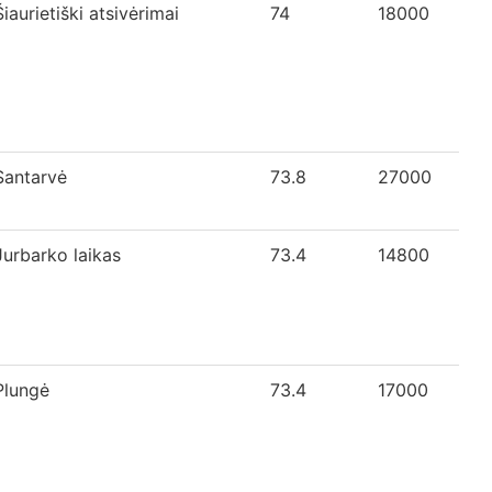
Šiaurietiški atsivėrimai
74
18000
Santarvė
73.8
27000
Jurbarko laikas
73.4
14800
Plungė
73.4
17000