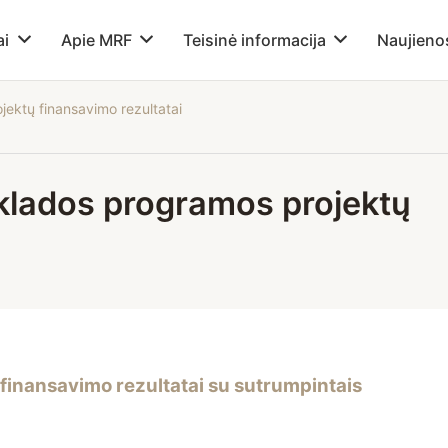
ai
Apie MRF
Teisinė informacija
Naujieno
ektų finansavimo rezultatai
sklados programos projektų
 finansavimo rezultatai su sutrumpintais