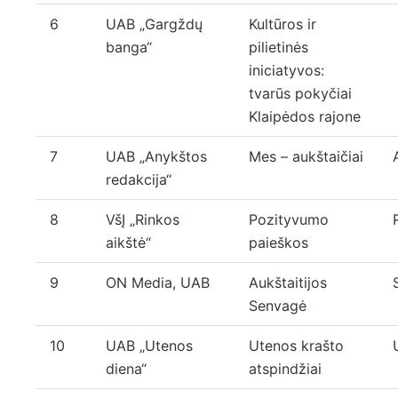
6
UAB „Gargždų
Kultūros ir
banga“
pilietinės
iniciatyvos:
tvarūs pokyčiai
Klaipėdos rajone
7
UAB „Anykštos
Mes – aukštaičiai
redakcija“
8
VšĮ „Rinkos
Pozityvumo
aikštė“
paieškos
9
ON Media, UAB
Aukštaitijos
Senvagė
10
UAB „Utenos
Utenos krašto
diena“
atspindžiai