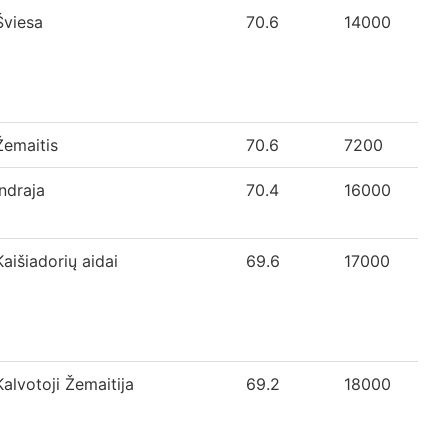
Šviesa
70.6
14000
Žemaitis
70.6
7200
Indraja
70.4
16000
Kaišiadorių aidai
69.6
17000
Kalvotoji Žemaitija
69.2
18000