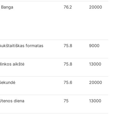
Banga
76.2
20000
Aukštaitiškas formatas
75.8
9000
Rinkos aikštė
75.8
13000
Sekundė
75.6
20000
Utenos diena
75
13000