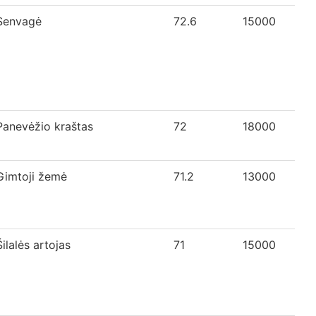
Senvagė
72.6
15000
Panevėžio kraštas
72
18000
Gimtoji žemė
71.2
13000
Šilalės artojas
71
15000