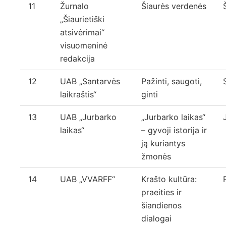
11
Žurnalo
Šiaurės verdenės
„Šiaurietiški
atsivėrimai“
visuomeninė
redakcija
12
UAB „Santarvės
Pažinti, saugoti,
laikraštis“
ginti
13
UAB „Jurbarko
„Jurbarko laikas“
laikas“
– gyvoji istorija ir
ją kuriantys
žmonės
14
UAB „VVARFF“
Krašto kultūra:
praeities ir
šiandienos
dialogai