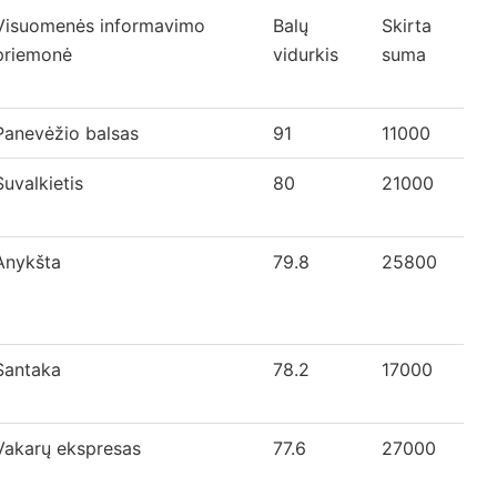
Visuomenės informavimo
Balų
Skirta
priemonė
vidurkis
suma
Panevėžio balsas
91
11000
Suvalkietis
80
21000
Anykšta
79.8
25800
Santaka
78.2
17000
Vakarų ekspresas
77.6
27000