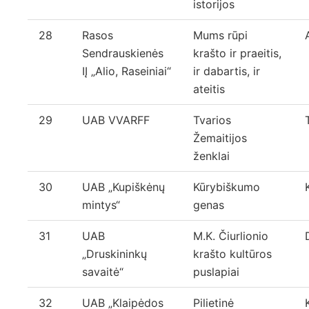
istorijos
28
Rasos
Mums rūpi
Sendrauskienės
krašto ir praeitis,
IĮ „Alio, Raseiniai“
ir dabartis, ir
ateitis
29
UAB VVARFF
Tvarios
Žemaitijos
ženklai
30
UAB „Kupiškėnų
Kūrybiškumo
mintys“
genas
31
UAB
M.K. Čiurlionio
„Druskininkų
krašto kultūros
savaitė“
puslapiai
32
UAB „Klaipėdos
Pilietinė