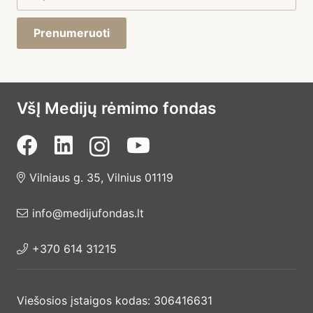
Prenumeruoti
VšĮ Medijų rėmimo fondas
Vilniaus g. 35, Vilnius 01119
info@medijufondas.lt
+370 614 31215
Viešosios įstaigos kodas: 306416631