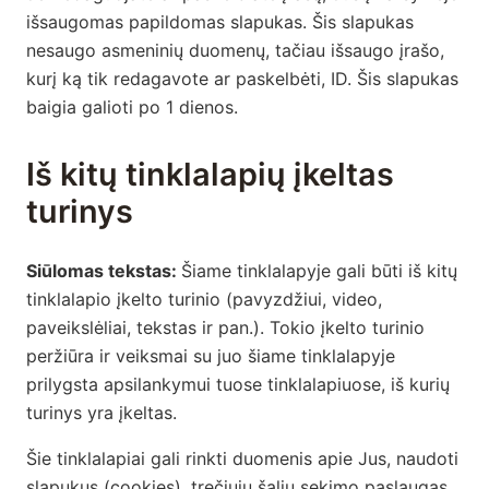
išsaugomas papildomas slapukas. Šis slapukas
nesaugo asmeninių duomenų, tačiau išsaugo įrašo,
kurį ką tik redagavote ar paskelbėti, ID. Šis slapukas
baigia galioti po 1 dienos.
Iš kitų tinklalapių įkeltas
turinys
Siūlomas tekstas:
Šiame tinklalapyje gali būti iš kitų
tinklalapio įkelto turinio (pavyzdžiui, video,
paveikslėliai, tekstas ir pan.). Tokio įkelto turinio
peržiūra ir veiksmai su juo šiame tinklalapyje
prilygsta apsilankymui tuose tinklalapiuose, iš kurių
turinys yra įkeltas.
Šie tinklalapiai gali rinkti duomenis apie Jus, naudoti
slapukus (cookies), trečiųjų šalių sekimo paslaugas