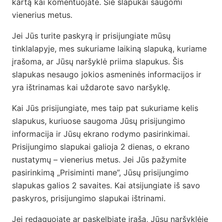
kartą kai komentuojate. Šie slapukai saugomi
vienerius metus.
Jei Jūs turite paskyrą ir prisijungiate mūsų
tinklalapyje, mes sukuriame laikiną slapuką, kuriame
įrašoma, ar Jūsų naršyklė priima slapukus. Šis
slapukas nesaugo jokios asmeninės informacijos ir
yra ištrinamas kai uždarote savo naršyklę.
Kai Jūs prisijungiate, mes taip pat sukuriame kelis
slapukus, kuriuose saugoma Jūsų prisijungimo
informacija ir Jūsų ekrano rodymo pasirinkimai.
Prisijungimo slapukai galioja 2 dienas, o ekrano
nustatymų – vienerius metus. Jei Jūs pažymite
pasirinkimą „Prisiminti mane”, Jūsų prisijungimo
slapukas galios 2 savaites. Kai atsijungiate iš savo
paskyros, prisijungimo slapukai ištrinami.
Jei redaguojate ar paskelbiate įrašą, Jūsų naršyklėje