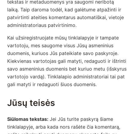
tekstas ir metaduomenys yra saugomi neribotą
laiką. Taip daroma todėl, kad galėtume atpažinti ir
patvirtinti ateities komentarus automatiškai, vietoje
administratoriaus patvirtinimo.
Kai užsiregistruojate mūsų tinklalapyje ir tampate
vartotoju, mes saugome visus Jūsų asmeninius
duomenis, kuriuos Jūs pateikiate savo paskyroje.
Kiekvienas vartotojas gali matyti, redaguoti ir ištrinti
savo asmeninius duomenis bet kuriuo metu (išskyrus
vartotojo vardą). Tinklalapio administratoriai tai pat
gali matyti ir redaguoti šiuos duomenis.
Jūsų teisės
Siūlomas tekstas:
Jei Jūs turite paskyrą šiame
tinklalapyje, arba kada nors rašėte čia komentarą,