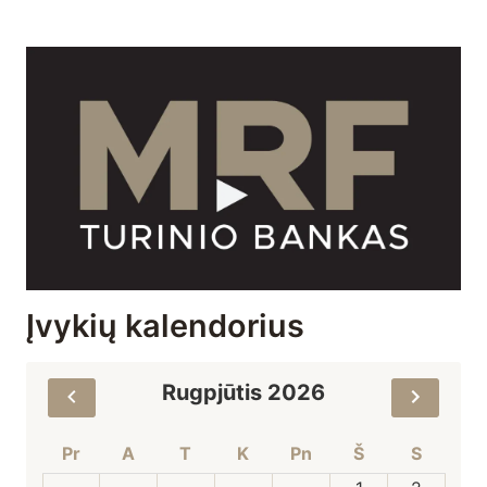
Įvykių kalendorius
Rugpjūtis 2026
Pr
A
T
K
Pn
Š
S