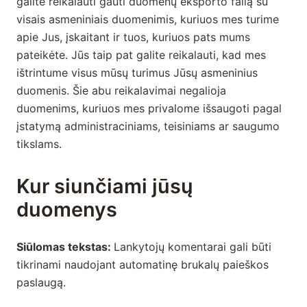
galite reikalauti gauti duomenų eksporto failą su
visais asmeniniais duomenimis, kuriuos mes turime
apie Jus, įskaitant ir tuos, kuriuos pats mums
pateikėte. Jūs taip pat galite reikalauti, kad mes
ištrintume visus mūsų turimus Jūsų asmeninius
duomenis. Šie abu reikalavimai negalioja
duomenims, kuriuos mes privalome išsaugoti pagal
įstatymą administraciniams, teisiniams ar saugumo
tikslams.
Kur siunčiami jūsų
duomenys
Siūlomas tekstas:
Lankytojų komentarai gali būti
tikrinami naudojant automatinę brukalų paieškos
paslaugą.