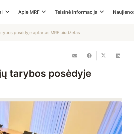
ai
Apie MRF
Teisinė informacija
Naujieno
 tarybos posėdyje aptartas MRF biudžetas
ijų tarybos posėdyje