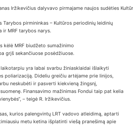
nas Iržikevičius dalyvavo pirmajame naujos sudėties Kultūr
Tarybos pirmininkas – Kultūros periodinių leidinių
ra ir MRF tarybos narys.
ius kėlė MRF biudžeto sumažinimo
yba grįš sekančiuose posėdžiuose.
laikotarpiu yra labai svarbu žiniasklaidai išlaikyti
poliarizaciją. Dideliu greičiu artėjame prie linijos,
arbu neskubėti ir pasverti kiekvieną žingsnį,
ek visuomenę. Finansavimo mažinimas Fondui taip pat kelia
ienybės“, – teigė R. Iržikevičius.
sas, kurios palengvintų LRT vadovo atleidimą, aptarti
rtimiausiu metu ketina išplatinti viešą pranešimą apie