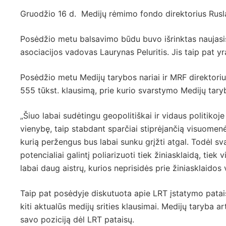
Gruodžio 16 d. Medijų rėmimo fondo direktorius Rusla
Posėdžio metu balsavimo būdu buvo išrinktas naujasis 
asociacijos vadovas Laurynas Peluritis. Jis taip pat y
Posėdžio metu Medijų tarybos nariai ir MRF direktor
555 tūkst. klausimą, prie kurio svarstymo Medijų tar
„Šiuo labai sudėtingu geopolitiškai ir vidaus politikoje 
vienybę, taip stabdant sparčiai stiprėjančią visuomenės 
kurią peržengus bus labai sunku grįžti atgal. Todėl sv
potencialiai galintį poliarizuoti tiek žiniasklaidą, ti
labai daug aistrų, kurios neprisidės prie žiniasklaidos v
Taip pat posėdyje diskutuota apie LRT įstatymo patai
kiti aktualūs medijų srities klausimai. Medijų taryba a
savo poziciją dėl LRT pataisų.