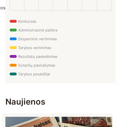
os ministerijos Medijų tarybos posėdyje.
Konkursas
Administracinė patikra
Ekspertinis vertinimas
Tarybos vertinimas
Rezultatų paskelbimas
Sutarčių pasirašymas
Tarybos posėdžiai
Naujienos