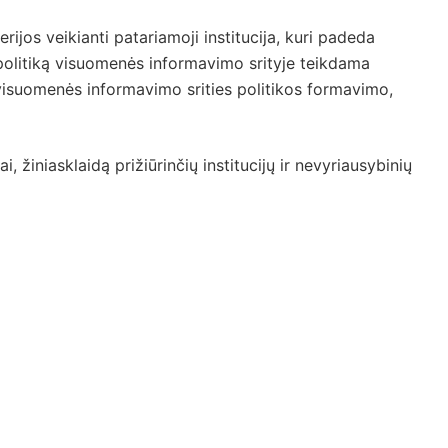
rijos veikianti patariamoji institucija, kuri padeda
s politiką visuomenės informavimo srityje teikdama
visuomenės informavimo srities politikos formavimo,
i, žiniasklaidą prižiūrinčių institucijų ir nevyriausybinių