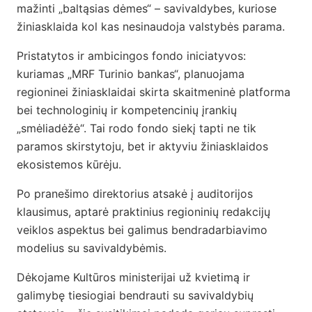
mažinti „baltąsias dėmes“ – savivaldybes, kuriose
žiniasklaida kol kas nesinaudoja valstybės parama.
Pristatytos ir ambicingos fondo iniciatyvos:
kuriamas „MRF Turinio bankas“, planuojama
regioninei žiniasklaidai skirta skaitmeninė platforma
bei technologinių ir kompetencinių įrankių
„smėliadėžė“. Tai rodo fondo siekį tapti ne tik
paramos skirstytoju, bet ir aktyviu žiniasklaidos
ekosistemos kūrėju.
Po pranešimo direktorius atsakė į auditorijos
klausimus, aptarė praktinius regioninių redakcijų
veiklos aspektus bei galimus bendradarbiavimo
modelius su savivaldybėmis.
Dėkojame Kultūros ministerijai už kvietimą ir
galimybę tiesiogiai bendrauti su savivaldybių