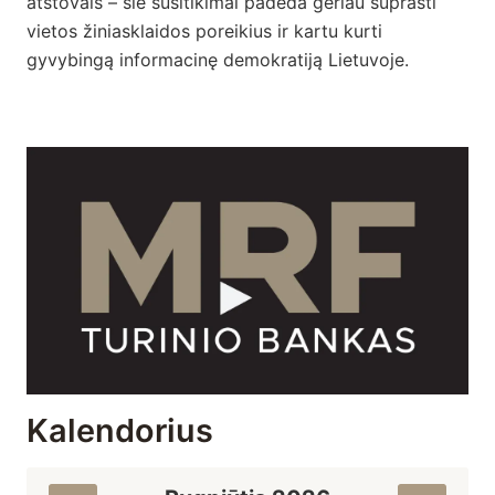
atstovais – šie susitikimai padeda geriau suprasti
vietos žiniasklaidos poreikius ir kartu kurti
gyvybingą informacinę demokratiją Lietuvoje.
Kalendorius