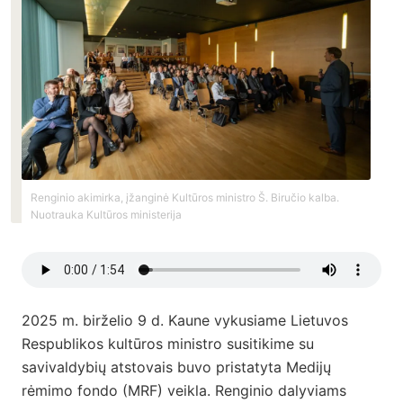
Renginio akimirka, įžanginė Kultūros ministro Š. Biručio kalba.
Nuotrauka Kultūros ministerija
2025 m. birželio 9 d. Kaune vykusiame Lietuvos
Respublikos kultūros ministro susitikime su
savivaldybių atstovais buvo pristatyta Medijų
rėmimo fondo (MRF) veikla. Renginio dalyviams