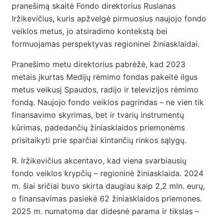
pranešimą skaitė Fondo direktorius Ruslanas
Iržikevičius, kuris apžvelgė pirmuosius naujojo fondo
veiklos metus, jo atsiradimo kontekstą bei
formuojamas perspektyvas regioninei žiniasklaidai.
Pranešimo metu direktorius pabrėžė, kad 2023
metais įkurtas Medijų rėmimo fondas pakeitė ilgus
metus veikusį Spaudos, radijo ir televizijos rėmimo
fondą. Naujojo fondo veiklos pagrindas – ne vien tik
finansavimo skyrimas, bet ir tvarių instrumentų
kūrimas, padedančių žiniasklaidos priemonėms
prisitaikyti prie sparčiai kintančių rinkos sąlygų.
R. Iržikevičius akcentavo, kad viena svarbiausių
fondo veiklos krypčių – regioninė žiniasklaida. 2024
m. šiai sričiai buvo skirta daugiau kaip 2,2 mln. eurų,
o finansavimas pasiekė 62 žiniasklaidos priemones.
2025 m. numatoma dar didesnė parama ir tikslas –