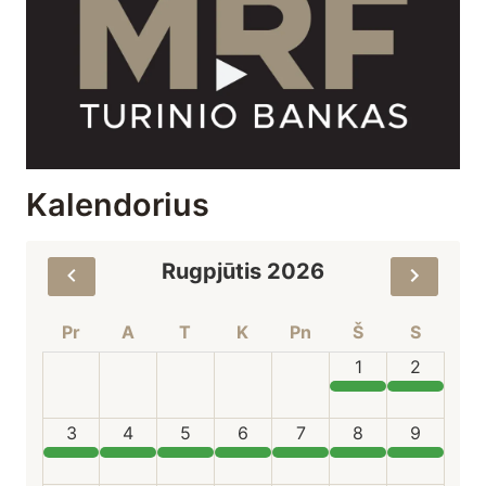
Kalendorius
Rugpjūtis 2026
Pr
A
T
K
Pn
Š
S
1
2
3
4
5
6
7
8
9