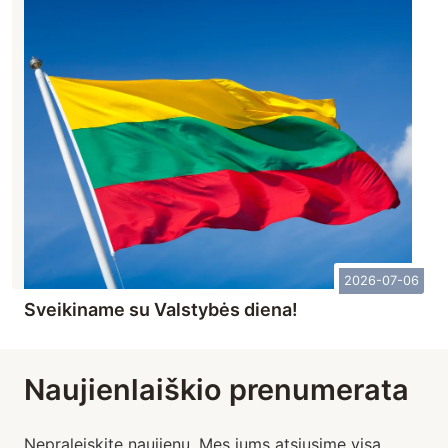
2026-07-06
Sveikiname su Valstybės diena!
Naujienlaiškio prenumerata
Nepraleiskite naujienų. Mes jums atsiųsime visą