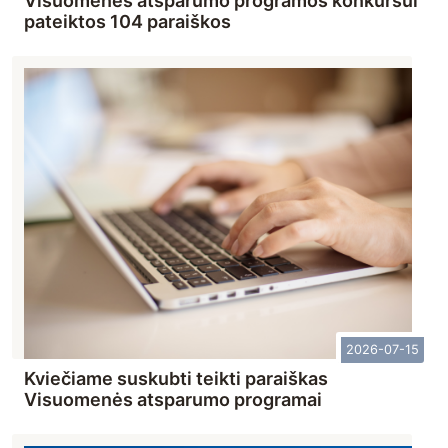
Visuomenės atsparumo programos konkursui
pateiktos 104 paraiškos
2026-07-15
Kviečiame suskubti teikti paraiškas
Visuomenės atsparumo programai