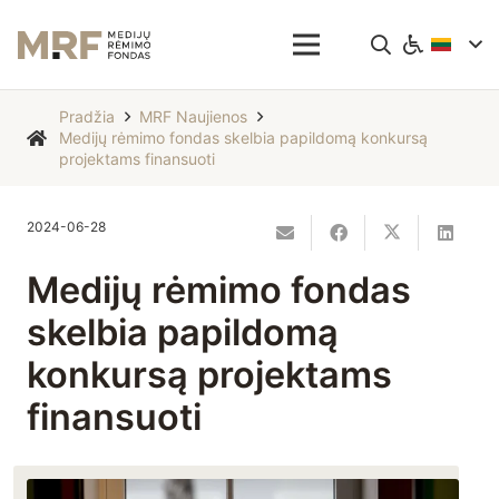
Pradžia
MRF Naujienos
Medijų rėmimo fondas skelbia papildomą konkursą
projektams finansuoti
2024-06-28
Medijų rėmimo fondas
skelbia papildomą
konkursą projektams
finansuoti