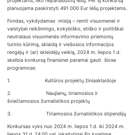
projektams, liko nepanaudotų lėšų. Per šį konkursą
planuojama paskirstyti 491 000 Eur lėšų projektams.
Fondas, vykdydamas misiją – remti visuomenei ir
valstybei reikšmingo, kokybiško, etiško ir politiškai
neutralaus visuomenės informavimo priemonių
turinio kūrimą, sklaidą ir viešosios informacijos
rengėjų ir (ar) skleidėjų veiklą, 2024 m. liepos 1 d.
skelbia konkursą finansinei paramai gauti šiose
programose:
1. Kultūros projektų žiniasklaidoje
2. Naujienų, tiriamosios ir
šviečiamosios žurnalistikos projektų
3. Tiriamosios žurnalistikos stipendijų
Konkursas vyks nuo 2024 m. liepos 1 d. iki 2024 m.
liepos 31 d. 24.00 val. įskaitytinai Po kvietime