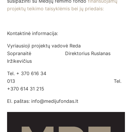
susipažinti su Medijų rėmimo fondo
finansuojamų
projektų teikimo taisyklėmis bei jų priedais:
Kontaktinė informacija:
Vyriausioji projektų vadovė Reda
Sopranaitė Direktorius Ruslanas
Iržikevičius
Tel. + 370 616 34
013 Tel.
+370 614 31 215
El. paštas: info@medijufondas.lt