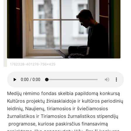
1762328-401276-756x425
Medijų rėmimo fondas skelbia papildomą konkursą
Kultūros projektų žiniasklaidoje ir kultūros periodinių
leidinių, Naujienų, tiriamosios ir šviečiamosios
žurnalistikos ir Tiriamosios žurnalistikos stipendijų
programose, kuriose paskirsčius finansavimą