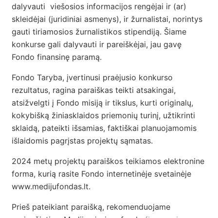
dalyvauti viešosios informacijos rengėjai ir (ar)
skleidėjai (juridiniai asmenys), ir žurnalistai, norintys
gauti tiriamosios žurnalistikos stipendiją. Šiame
konkurse gali dalyvauti ir pareiškėjai, jau gavę
Fondo finansinę paramą.
Fondo Taryba, įvertinusi praėjusio konkurso
rezultatus, ragina paraiškas teikti atsakingai,
atsižvelgti į Fondo misiją ir tikslus, kurti originalų,
kokybišką žiniasklaidos priemonių turinį, užtikrinti
sklaidą, pateikti išsamias, faktiškai planuojamomis
išlaidomis pagrįstas projektų sąmatas.
2024 metų projektų paraiškos teikiamos elektronine
forma, kurią rasite Fondo internetinėje svetainėje
www.medijufondas.lt.
Prieš pateikiant paraišką, rekomenduojame