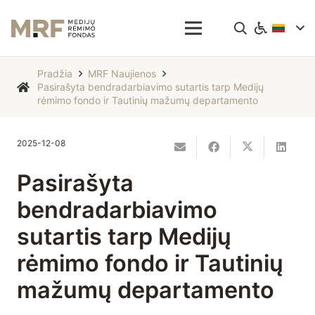
Pradžia
MRF Naujienos
Pasirašyta bendradarbiavimo sutartis tarp Medijų
rėmimo fondo ir Tautinių mažumų departamento
2025-12-08
Pasirašyta
bendradarbiavimo
sutartis tarp Medijų
rėmimo fondo ir Tautinių
mažumų departamento