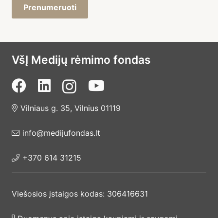
Prenumeruoti
VšĮ Medijų rėmimo fondas
Vilniaus g. 35, Vilnius 01119
info@medijufondas.lt
+370 614 31215
Viešosios įstaigos kodas: 306416631