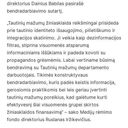
direktorius Dainius Babilas pasirašė
bendradarbiavimo sutartį.
„Tautinių mažumų žiniasklaida reikšmingai prisideda
prie tautinio identiteto išsaugojimo, pilietiškumo ir
integracijos skatinimo. Ji veikia kaip dezinformacijos
filtras, stiprina visuomenės atsparumą
informaciniams iššūkiams ir padeda kovoti su
propagandos grėsmėmis. Labai vertiname būsimą
bendravimą su Tautinių mažumų departamento
darbuotojais. Tikimės konstruktyvaus
bendradarbiavimo, kuris padės keistis informacija,
gerosiomis praktikomis bei leis geriau įvertinti
tautinių mažumų poreikius, kad galėtume kurti
efektyvesnį šiai visuomenės grupei skirtos
žiniasklaidos finansavimą“ – sako Medijų rėmimo
fondo direktorius Ruslanas Iržikevičius.