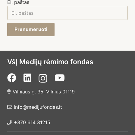
El. paštas
Prenumeruoti
VšĮ Medijų rėmimo fondas
Vilniaus g. 35, Vilnius 01119
info@medijufondas.lt
+370 614 31215