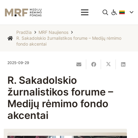
Pradžia
MRF Naujienos
R. Sakadolskio žurnalistikos forume – Medijų rėmimo
fondo akcentai
2025-09-29
R. Sakadolskio
žurnalistikos forume –
Medijų rėmimo fondo
akcentai