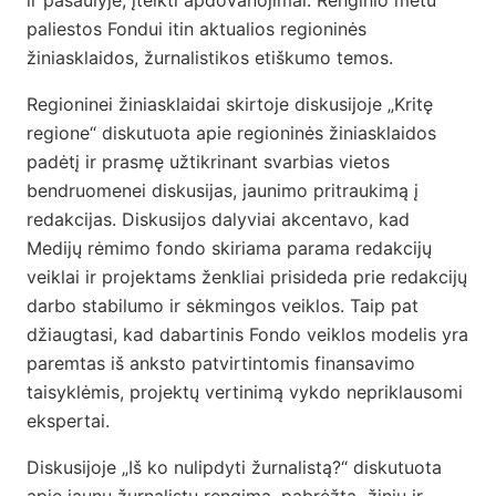
ir pasaulyje, įteikti apdovanojimai. Renginio metu
paliestos Fondui itin aktualios regioninės
žiniasklaidos, žurnalistikos etiškumo temos.
Regioninei žiniasklaidai skirtoje diskusijoje „Kritę
regione“ diskutuota apie regioninės žiniasklaidos
padėtį ir prasmę užtikrinant svarbias vietos
bendruomenei diskusijas, jaunimo pritraukimą į
redakcijas. Diskusijos dalyviai akcentavo, kad
Medijų rėmimo fondo skiriama parama redakcijų
veiklai ir projektams ženkliai prisideda prie redakcijų
darbo stabilumo ir sėkmingos veiklos. Taip pat
džiaugtasi, kad dabartinis Fondo veiklos modelis yra
paremtas iš anksto patvirtintomis finansavimo
taisyklėmis, projektų vertinimą vykdo nepriklausomi
ekspertai.
Diskusijoje „Iš ko nulipdyti žurnalistą?“ diskutuota