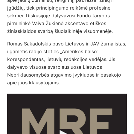
apie jaunų žurnalistų rengimą, pabrėžta žinių ir
įgūdžių, tiek principingumo reikšmė profesinei
sėkmei. Diskusijoje dalyvavusi Fondo tarybos
pirmininkė Vaiva Žukienė akcentavo etiškos
žiniasklaidos svarbą šiuolaikinėje visuomenėje.
Romas Sakadolskis buvo Lietuvos ir JAV žurnalistas,
ilgametis radijo stoties „Amerikos balso“
korespondentas, lietuvių redakcijos vedėjas. Jis
dalyvavo visuose svarbiausiuose Lietuvos
Nepriklausomybės atgavimo įvykiuose ir pasakojo
apie juos klausytojams.