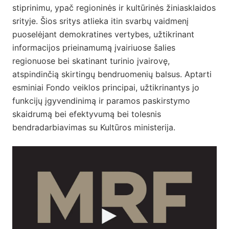
stiprinimu, ypač regioninės ir kultūrinės žiniasklaidos
srityje. Šios sritys atlieka itin svarbų vaidmenį
puoselėjant demokratines vertybes, užtikrinant
informacijos prieinamumą įvairiuose šalies
regionuose bei skatinant turinio įvairovę,
atspindinčią skirtingų bendruomenių balsus. A
ptarti
esminiai Fondo veiklos principai, užtikrinantys jo
funkcijų įgyvendinimą ir paramos paskirstymo
skaidrumą bei efektyvumą bei tolesnis
bendradarbiavimas su Kultūros ministerija.