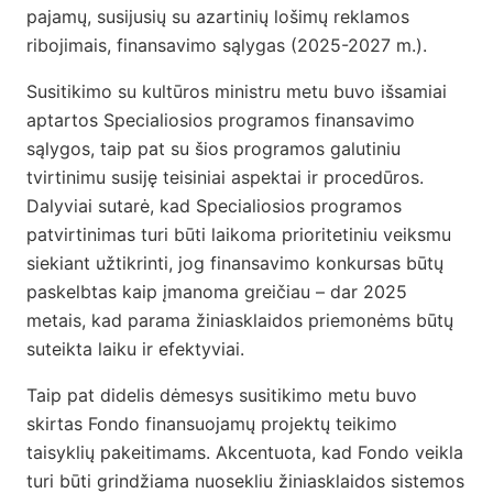
pajamų, susijusių su azartinių lošimų reklamos
ribojimais, finansavimo sąlygas (2025-2027 m.).
Susitikimo su kultūros ministru metu buvo išsamiai
aptartos Specialiosios programos finansavimo
sąlygos, taip pat su šios programos galutiniu
tvirtinimu susiję teisiniai aspektai ir procedūros.
Dalyviai sutarė, kad
Specialiosios programos
patvirtinimas turi būti laikoma prioritetiniu veiksmu
siekiant užtikrinti, jog finansavimo konkursas būtų
paskelbtas kaip įmanoma greičiau – dar 2025
metais, kad parama žiniasklaidos priemonėms būtų
suteikta laiku ir efektyviai.
Taip pat didelis dėmesys susitikimo metu buvo
skirtas Fondo
finansuojamų
projektų teikimo
taisyklių pakeitimams.
Akcentuota, kad Fondo veikla
turi būti grindžiama nuosekliu žiniasklaidos sistemos