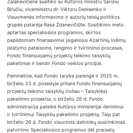
Žalakevičienė susitiko su Kultūros ministru Šarūnu
Biručiu, viceministru dr. Viktoru Denisenko ir
Visuomenės informavimo ir autorių teisių politikos
grupės patarėja Rasa Zdanevičiūte. Susitikimo metu
aptartas specialiosios programos, skirtos
papildomam finansavimui įsigaliojus Azartinių lošimų
įstatymo pataisoms, rengimo ir tvirtinimo procesas,
Fondo finansuojamų projektų teikimo taisyklių
pakeitimai ir bendri Fondo veiklos pricipai.
Paminėtina, kad Fondo taryba parengė ir 2025 m.
birželio 23 d. posėdyje pritarė Fondo finansuojamų
projektų teikimo taisyklių (toliau – Taisyklės)
pakeitimo projektui, o birželio 26 d. Fondo
administracija pateikė Kultūros ministerijai derinimui
ir tvirtinimui Taisyklių pakeitimo projektą. Taip pat
birželio 26 d. Fondo visuotinis dalininkų susirinkimas
patvirtino Specialiosios programos dėl prarastų